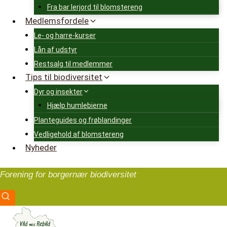
Fra bar lerjord til blomstereng
Medlemsfordele
Le- og harre-kurser
Lån af udstyr
Restsalg til medlemmer
Tips til biodiversitet
Dyr og insekter
Hjælp humlebierne
Planteguides og frøblandinger
Vedligehold af blomstereng
Nyheder
Forening for borgernær biodiversitet