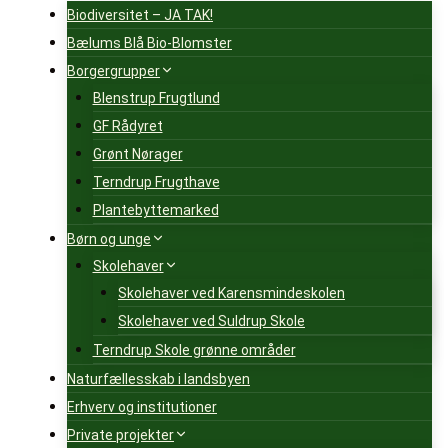
Biodiversitet – JA TAK!
Bælums Blå Bio-Blomster
Borgergrupper
Blenstrup Frugtlund
GF Rådyret
Grønt Nørager
Terndrup Frugthave
Plantebyttemarked
Børn og unge
Skolehaver
Skolehaver ved Karensmindeskolen
Skolehaver ved Suldrup Skole
Terndrup Skole grønne områder
Naturfællesskab i landsbyen
Erhverv og institutioner
Private projekter