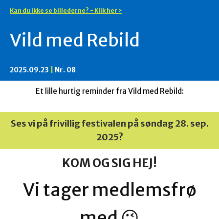
Kan du ikke se billederne? - Klik her >
Vild med Rebild
2025.09.23
|
Nr. 08
Et lille hurtig reminder fra Vild med Rebild:
Ses vi på frivillig festivalen på søndag 28. sep.
2025?
KOM OG SIG HEJ!
Vi tager medlemsfrø
med 😉