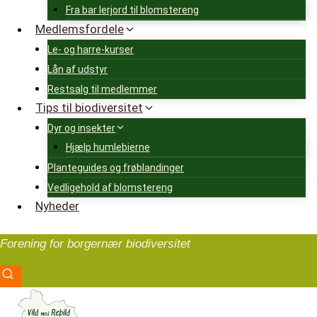
Fra bar lerjord til blomstereng
Medlemsfordele
Le- og harre-kurser
Lån af udstyr
Restsalg til medlemmer
Tips til biodiversitet
Dyr og insekter
Hjælp humlebierne
Planteguides og frøblandinger
Vedligehold af blomstereng
Nyheder
Forening for borgernær biodiversitet