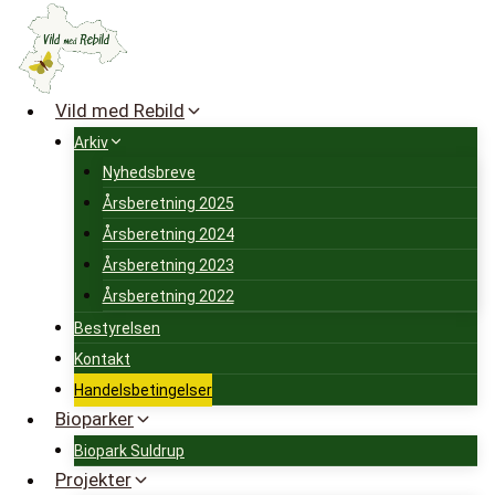
Fortsæt
til
indhold
Vild med Rebild
Arkiv
Nyhedsbreve
Årsberetning 2025
Årsberetning 2024
Årsberetning 2023
Årsberetning 2022
Bestyrelsen
Kontakt
Handelsbetingelser
Bioparker
Biopark Suldrup
Projekter