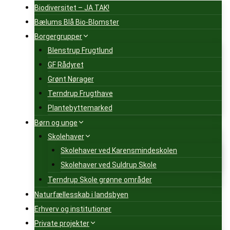
Biodiversitet – JA TAK!
Bælums Blå Bio-Blomster
Borgergrupper
Blenstrup Frugtlund
GF Rådyret
Grønt Nørager
Terndrup Frugthave
Plantebyttemarked
Børn og unge
Skolehaver
Skolehaver ved Karensmindeskolen
Skolehaver ved Suldrup Skole
Terndrup Skole grønne områder
Naturfællesskab i landsbyen
Erhverv og institutioner
Private projekter