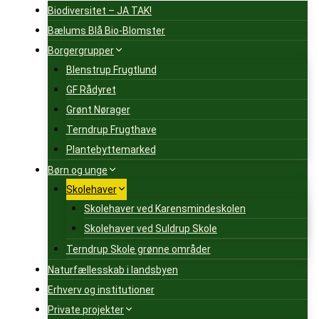
Biodiversitet – JA TAK!
Bælums Blå Bio-Blomster
Borgergrupper
Blenstrup Frugtlund
GF Rådyret
Grønt Nørager
Terndrup Frugthave
Plantebyttemarked
Børn og unge
Skolehaver
Skolehaver ved Karensmindeskolen
Skolehaver ved Suldrup Skole
Terndrup Skole grønne områder
Naturfællesskab i landsbyen
Erhverv og institutioner
Private projekter