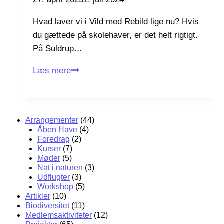
b
Hvad laver vi i Vild med Rebild lige nu? Hvis
i
du gættede på skolehaver, er det helt rigtigt.
l
På Suldrup…
d
2
S
Læs mere
0
k
2
o
4
l
Arrangementer
(44)
e
Åben Have
(4)
h
Foredrag
(2)
Kurser
(7)
a
Møder
(5)
v
Nat i naturen
(3)
Udflugter
(3)
e
Workshop
(5)
r
Artikler
(10)
i
Biodiversitet
(11)
Medlemsaktiviteter
(12)
S