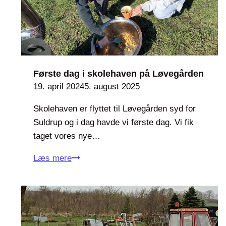
s
k
o
l
e
h
Første dag i skolehaven på Løvegården
a
19. april 2024
5. august 2025
v
Skolehaven er flyttet til Løvegården syd for
e
Suldrup og i dag havde vi første dag. Vi fik
n
taget vores nye…
p
å
F
Læs mere
L
ø
ø
r
v
s
e
t
g
e