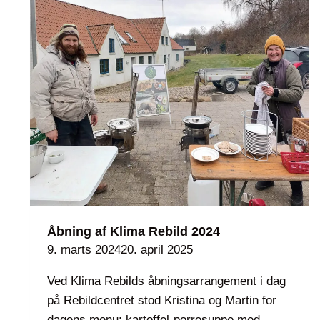
L
l
ø
e
v
h
e
a
g
v
å
e
r
r
d
S
e
u
n
l
d
r
Åbning af Klima Rebild 2024
u
9. marts 2024
20. april 2025
p
Ved Klima Rebilds åbningsarrangement i dag
2
på Rebildcentret stod Kristina og Martin for
0
dagens menu: kartoffel-porresuppe med