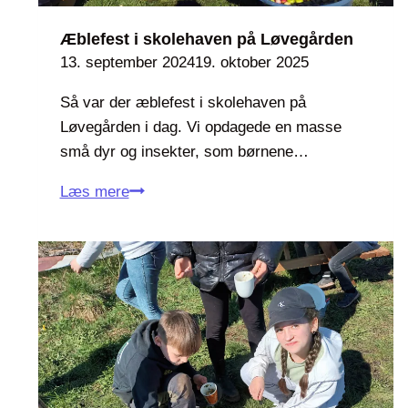
l
d
Æblefest i skolehaven på Løvegården
r
13. september 2024
19. oktober 2025
u
Så var der æblefest i skolehaven på
p
Løvegården i dag. Vi opdagede en masse
2
små dyr og insekter, som børnene…
0
2
Æ
Læs mere
5
b
l
e
f
e
s
t
i