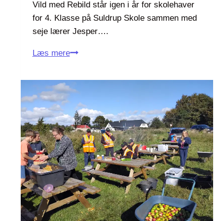
Vild med Rebild står igen i år for skolehaver
for 4. Klasse på Suldrup Skole sammen med
seje lærer Jesper….
S
Læs mere
k
o
l
e
h
a
v
e
r
i
S
u