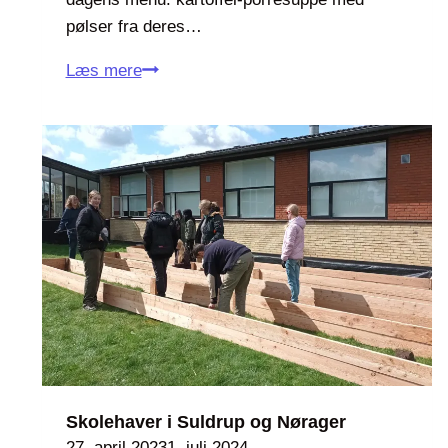
2
pølser fra deres…
4
Å
Læs mere
b
n
i
n
g
a
f
K
l
i
m
a
R
Skolehaver i Suldrup og Nørager
27. april 2023
1. juli 2024
e