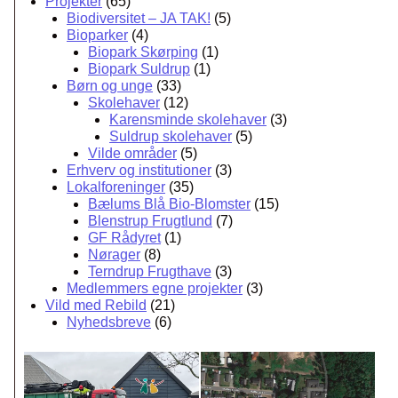
Projekter
(65)
u
Biodiversitet – JA TAK!
(5)
Bioparker
(4)
l
Biopark Skørping
(1)
d
Biopark Suldrup
(1)
r
Børn og unge
(33)
Skolehaver
(12)
u
Karensminde skolehaver
(3)
p
Suldrup skolehaver
(5)
Vilde områder
(5)
o
Erhverv og institutioner
(3)
g
Lokalforeninger
(35)
Bælums Blå Bio-Blomster
(15)
N
Blenstrup Frugtlund
(7)
ø
GF Rådyret
(1)
r
Nørager
(8)
Terndrup Frugthave
(3)
a
Medlemmers egne projekter
(3)
g
Vild med Rebild
(21)
Nyhedsbreve
(6)
e
r