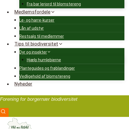
Fra bar lerjord til blomstereng
Medlemsfordele
Le- og harre-kurser
Lån af udstyr
Restsalg til medlemmer
Tips til biodiversitet
Dyr og insekter
Hjælp humlebierne
Planteguides og frøblandinger
Vedligehold af blomstereng
Nyheder
Forening for borgernær biodiversitet