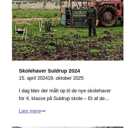
å
d
r
a
d
g
e
i
n
s
k
o
l
e
Skolehaver Suldrup 2024
h
15. april 2024
19. oktober 2025
a
I dag blev der målt op til de nye skolehaver
v
for 4. klasse på Suldrup skole – Et af de…
e
n
S
Læs mere
p
k
å
o