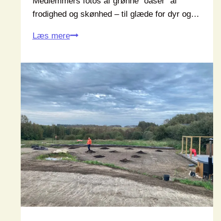
Medlemmers fotos af grønne “oaser” af
frodighed og skønhed – til glæde for dyr og…
Ivrige
Læs mere
insekter
og
skøn
sensommer