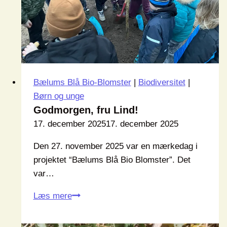
Bælums Blå Bio-Blomster
|
Biodiversitet
|
Børn og unge
Godmorgen, fru Lind!
17. december 2025
17. december 2025
Den 27. november 2025 var en mærkedag i
projektet “Bælums Blå Bio Blomster”. Det
var…
Godmorgen,
Læs mere
fru
Lind!