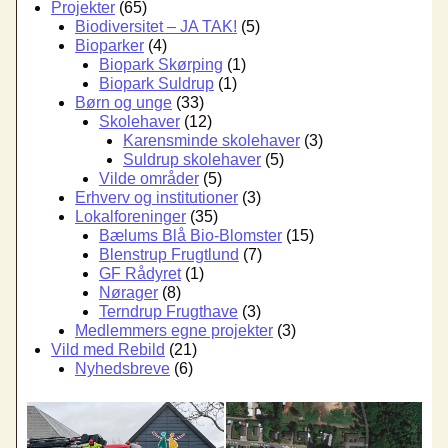
Projekter
(65)
Biodiversitet – JA TAK!
(5)
Bioparker
(4)
Biopark Skørping
(1)
Biopark Suldrup
(1)
Børn og unge
(33)
Skolehaver
(12)
Karensminde skolehaver
(3)
Suldrup skolehaver
(5)
Vilde områder
(5)
Erhverv og institutioner
(3)
Lokalforeninger
(35)
Bælums Blå Bio-Blomster
(15)
Blenstrup Frugtlund
(7)
GF Rådyret
(1)
Nørager
(8)
Terndrup Frugthave
(3)
Medlemmers egne projekter
(3)
Vild med Rebild
(21)
Nyhedsbreve
(6)