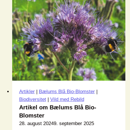
Artikler
|
Bælums Blå Bio-Blomster
|
Biodiversitet
|
Vild med Rebild
Artikel om Bælums Blå Bio-
Blomster
28. august 2024
9. september 2025