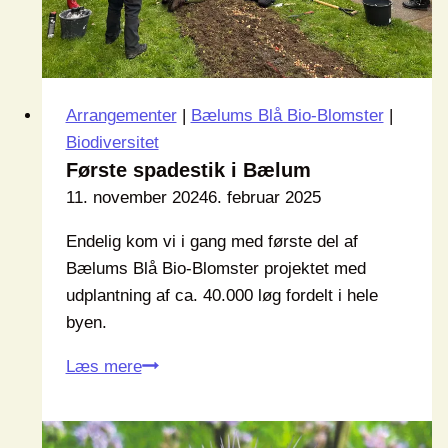
Arrangementer
|
Bælums Blå Bio-Blomster
|
Biodiversitet
Første spadestik i Bælum
11. november 2024
6. februar 2025
Endelig kom vi i gang med første del af
Bælums Blå Bio-Blomster projektet med
udplantning af ca. 40.000 løg fordelt i hele
byen.
Første
Læs mere
spadestik
i
Bælum