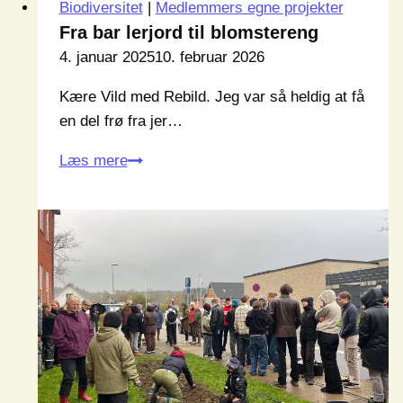
Biodiversitet
|
Medlemmers egne projekter
Fra bar lerjord til blomstereng
4. januar 2025
10. februar 2026
Kære Vild med Rebild. Jeg var så heldig at få
en del frø fra jer…
Fra
Læs mere
bar
lerjord
til
blomstereng