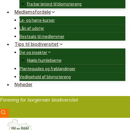
Fra bar lerjord til blomstereng
Medlemsfordele
Le- og harre-kurser
Lån af udstyr
Restsalg til medlemmer
Tips til biodiversitet
Dyr og insekter
Hjælp humlebierne
Planteguides og frøblandinger
Vedligehold af blomstereng
Nyheder
Forening for borgernær biodiversitet