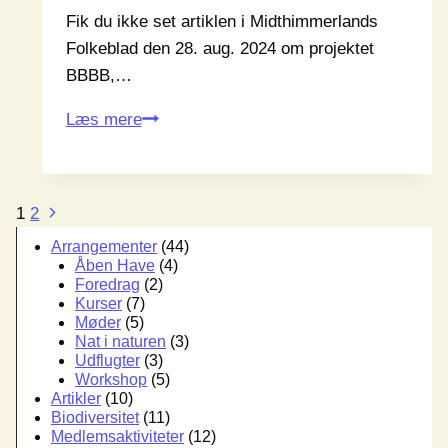
Fik du ikke set artiklen i Midthimmerlands
Folkeblad den 28. aug. 2024 om projektet
BBBB,…
Artikel
Læs mere
om
Bælums
Blå
Side
Næste
1
2
Bio-
side
navigation
Arrangementer
(44)
Blomster
Åben Have
(4)
Foredrag
(2)
Kurser
(7)
Møder
(5)
Nat i naturen
(3)
Udflugter
(3)
Workshop
(5)
Artikler
(10)
Biodiversitet
(11)
Medlemsaktiviteter
(12)