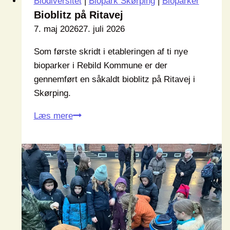
Biodiversitet
|
Biopark Skørping
|
Bioparker
Bioblitz på Ritavej
7. maj 2026
27. juli 2026
Som første skridt i etableringen af ti nye
bioparker i Rebild Kommune er der
gennemført en såkaldt bioblitz på Ritavej i
Skørping.
Bioblitz
Læs mere
på
Ritavej