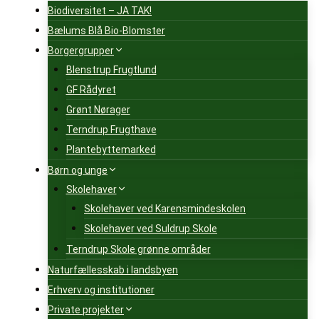
Biodiversitet – JA TAK!
Bælums Blå Bio-Blomster
Borgergrupper
Blenstrup Frugtlund
GF Rådyret
Grønt Nørager
Terndrup Frugthave
Plantebyttemarked
Børn og unge
Skolehaver
Skolehaver ved Karensmindeskolen
Skolehaver ved Suldrup Skole
Terndrup Skole grønne områder
Naturfællesskab i landsbyen
Erhverv og institutioner
Private projekter