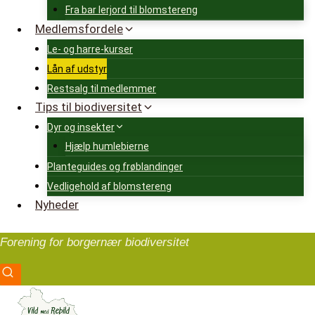
Fra bar lerjord til blomstereng
Medlemsfordele
Le- og harre-kurser
Lån af udstyr
Restsalg til medlemmer
Tips til biodiversitet
Dyr og insekter
Hjælp humlebierne
Planteguides og frøblandinger
Vedligehold af blomstereng
Nyheder
Forening for borgernær biodiversitet