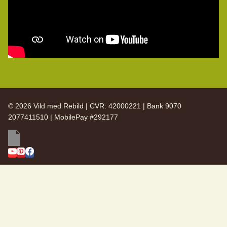
© 2026 Vild med Rebild | CVR: 42000221 | Bank 9070
2077411510 | MobilePay #292177
SKIFT
Vild med Rebild
UNDERMENU
SKIFT
Arkiv
UNDERMENU
Nyhedsbreve