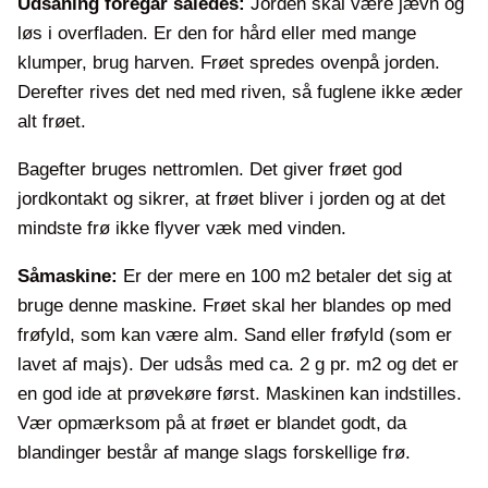
Udsåning foregår således:
Jorden skal være jævn og
løs i overfladen. Er den for hård eller med mange
klumper, brug harven. Frøet spredes ovenpå jorden.
Derefter rives det ned med riven, så fuglene ikke æder
alt frøet.
Bagefter bruges nettromlen. Det giver frøet god
jordkontakt og sikrer, at frøet bliver i jorden og at det
mindste frø ikke flyver væk med vinden.
Såmaskine:
Er der mere en 100 m2 betaler det sig at
bruge denne maskine. Frøet skal her blandes op med
frøfyld, som kan være alm. Sand eller frøfyld (som er
lavet af majs). Der udsås med ca. 2 g pr. m2 og det er
en god ide at prøvekøre først. Maskinen kan indstilles.
Vær opmærksom på at frøet er blandet godt, da
blandinger består af mange slags forskellige frø.