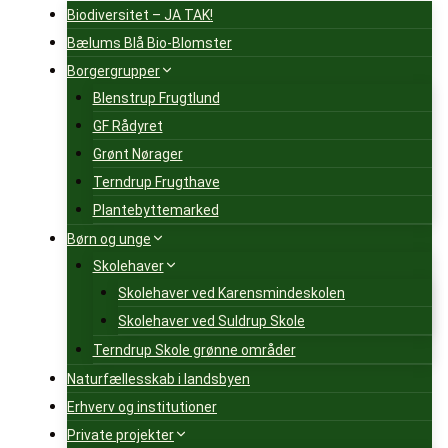
Biodiversitet – JA TAK!
Bælums Blå Bio-Blomster
Borgergrupper
Blenstrup Frugtlund
GF Rådyret
Grønt Nørager
Terndrup Frugthave
Plantebyttemarked
Børn og unge
Skolehaver
Skolehaver ved Karensmindeskolen
Skolehaver ved Suldrup Skole
Terndrup Skole grønne områder
Naturfællesskab i landsbyen
Erhverv og institutioner
Private projekter