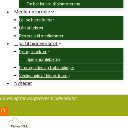
Fra bar lerjord til blomstereng
Medlemsfordele
Le- og harre-kurser
Lån af udstyr
Restsalg til medlemmer
Tips til biodiversitet
Dyr og insekter
Hjælp humlebierne
Planteguides og frøblandinger
Vedligehold af blomstereng
Nyheder
Forening for borgernær biodiversitet