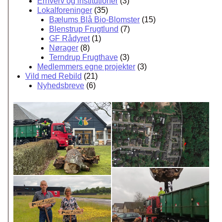
Erhverv og institutioner
(3)
Lokalforeninger
(35)
Bælums Blå Bio-Blomster
(15)
Blenstrup Frugtlund
(7)
GF Rådyret
(1)
Nørager
(8)
Terndrup Frugthave
(3)
Medlemmers egne projekter
(3)
Vild med Rebild
(21)
Nyhedsbreve
(6)