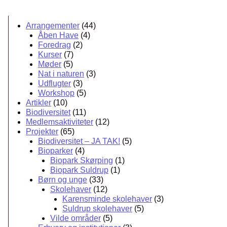
Arrangementer
(44)
Åben Have
(4)
Foredrag
(2)
Kurser
(7)
Møder
(5)
Nat i naturen
(3)
Udflugter
(3)
Workshop
(5)
Artikler
(10)
Biodiversitet
(11)
Medlemsaktiviteter
(12)
Projekter
(65)
Biodiversitet – JA TAK!
(5)
Bioparker
(4)
Biopark Skørping
(1)
Biopark Suldrup
(1)
Børn og unge
(33)
Skolehaver
(12)
Karensminde skolehaver
(3)
Suldrup skolehaver
(5)
Vilde områder
(5)