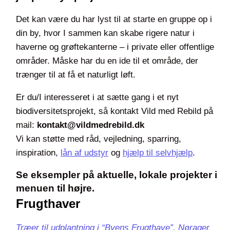
Det kan være du har lyst til at starte en gruppe op i
din by, hvor I sammen kan skabe rigere natur i
haverne og grøftekanterne – i private eller offentlige
områder. Måske har du en ide til et område, der
trænger til at få et naturligt løft.
Er du/I interesseret i at sætte gang i et nyt
biodiversitetsprojekt, så kontakt Vild med Rebild på
mail:
kontakt@vildmedrebild.dk
Vi kan støtte med råd, vejledning, sparring,
inspiration,
lån af udstyr
og
hjælp til selvhjælp
.
Se eksempler på aktuelle, lokale projekter i
menuen til højre.
Frugthaver
Træer til udplantning i “Byens Frugthave”, Nørager