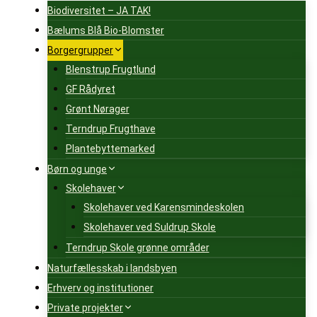
Biodiversitet – JA TAK!
Bælums Blå Bio-Blomster
Borgergrupper
Blenstrup Frugtlund
GF Rådyret
Grønt Nørager
Terndrup Frugthave
Plantebyttemarked
Børn og unge
Skolehaver
Skolehaver ved Karensmindeskolen
Skolehaver ved Suldrup Skole
Terndrup Skole grønne områder
Naturfællesskab i landsbyen
Erhverv og institutioner
Private projekter