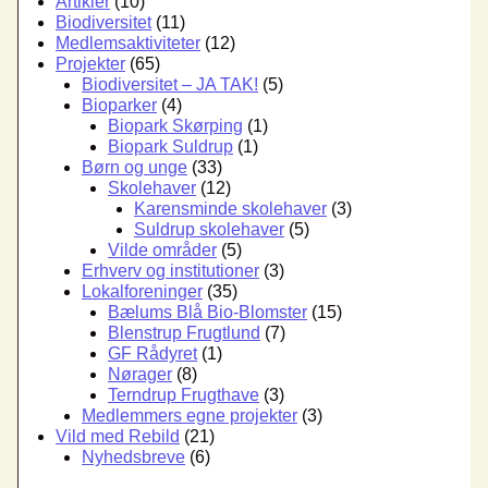
Artikler
(10)
Biodiversitet
(11)
Medlemsaktiviteter
(12)
Projekter
(65)
Biodiversitet – JA TAK!
(5)
Bioparker
(4)
Biopark Skørping
(1)
Biopark Suldrup
(1)
Børn og unge
(33)
Skolehaver
(12)
Karensminde skolehaver
(3)
Suldrup skolehaver
(5)
Vilde områder
(5)
Erhverv og institutioner
(3)
Lokalforeninger
(35)
Bælums Blå Bio-Blomster
(15)
Blenstrup Frugtlund
(7)
GF Rådyret
(1)
Nørager
(8)
Terndrup Frugthave
(3)
Medlemmers egne projekter
(3)
Vild med Rebild
(21)
Nyhedsbreve
(6)