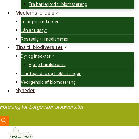
Fra bar lerjord til blomstereng
Medlemsfordele
Le- og harre-kurser
Lån af udstyr
Restsalg til medlemmer
Tips til biodiversitet
Dyr og insekter
Hjælp humlebierne
Planteguides og frøblandinger
Vedligehold af blomstereng
Nyheder
Forening for borgernær biodiversitet