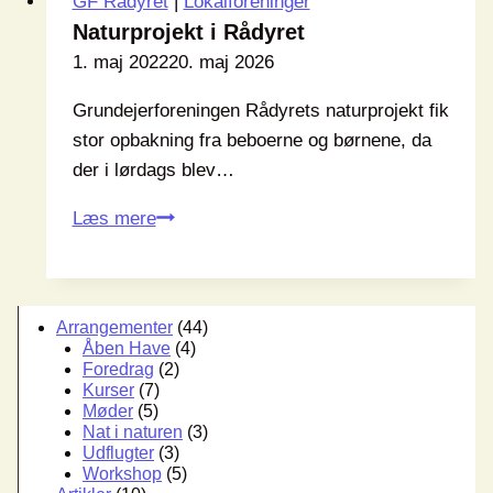
GF Rådyret
|
Lokalforeninger
Naturprojekt i Rådyret
1. maj 2022
20. maj 2026
Grundejerforeningen Rådyrets naturprojekt fik
stor opbakning fra beboerne og børnene, da
der i lørdags blev…
Naturprojekt
Læs mere
i
Rådyret
Arrangementer
(44)
Åben Have
(4)
Foredrag
(2)
Kurser
(7)
Møder
(5)
Nat i naturen
(3)
Udflugter
(3)
Workshop
(5)