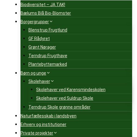
Biodiversitet – JA TAK!
Bælums Blå Bio-Blomster
Borgergrupper
Blenstrup Frugtlund
GF Rådyret
Grønt Nørager
Terndrup Frugthave
Plantebyttemarked
Børn og unge
Skolehaver
Skolehaver ved Karensmindeskolen
Skolehaver ved Suldrup Skole
Terndrup Skole grønne områder
Naturfællesskab i landsbyen
Erhverv og institutioner
Private projekter