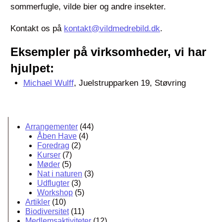
sommerfugle, vilde bier og andre insekter.
Kontakt os på
kontakt@vildmedrebild.dk
.
Eksempler på virksomheder, vi har
hjulpet:
Michael Wulff
, Juelstrupparken 19, Støvring
Arrangementer
(44)
Åben Have
(4)
Foredrag
(2)
Kurser
(7)
Møder
(5)
Nat i naturen
(3)
Udflugter
(3)
Workshop
(5)
Artikler
(10)
Biodiversitet
(11)
Medlemsaktiviteter
(12)