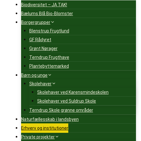
Biodiversitet – JA TAK!
Bælums Blå Bio-Blomster
Borgergrupper
Blenstrup Frugtlund
GF Rådyret
Grønt Nørager
Terndrup Frugthave
Plantebyttemarked
Børn og unge
Skolehaver
Skolehaver ved Karensmindeskolen
Skolehaver ved Suldrup Skole
Terndrup Skole grønne områder
Naturfællesskab i landsbyen
Erhverv og institutioner
Private projekter