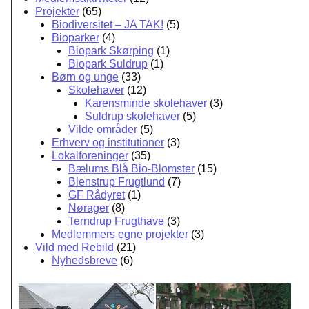
Projekter
(65)
Biodiversitet – JA TAK!
(5)
Bioparker
(4)
Biopark Skørping
(1)
Biopark Suldrup
(1)
Børn og unge
(33)
Skolehaver
(12)
Karensminde skolehaver
(3)
Suldrup skolehaver
(5)
Vilde områder
(5)
Erhverv og institutioner
(3)
Lokalforeninger
(35)
Bælums Blå Bio-Blomster
(15)
Blenstrup Frugtlund
(7)
GF Rådyret
(1)
Nørager
(8)
Terndrup Frugthave
(3)
Medlemmers egne projekter
(3)
Vild med Rebild
(21)
Nyhedsbreve
(6)