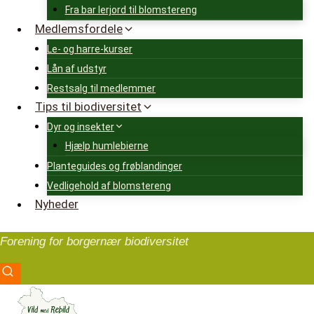
Fra bar lerjord til blomstereng
Medlemsfordele
Le- og harre-kurser
Lån af udstyr
Restsalg til medlemmer
Tips til biodiversitet
Dyr og insekter
Hjælp humlebierne
Planteguides og frøblandinger
Vedligehold af blomstereng
Nyheder
Forening for borgernær biodiversitet