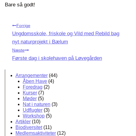
Bare så godt!
Indlægsnavigation
Forrige
Ungdomsskole, friskole og Vild med Rebild bag
nyt naturprojekt i Bælum
Næste
Første dag i skolehaven på Løvegården
Arrangementer
(44)
Åben Have
(4)
Foredrag
(2)
Kurser
(7)
Møder
(5)
Nat i naturen
(3)
Udflugter
(3)
Workshop
(5)
Artikler
(10)
Biodiversitet
(11)
Medlemsaktiviteter
(12)