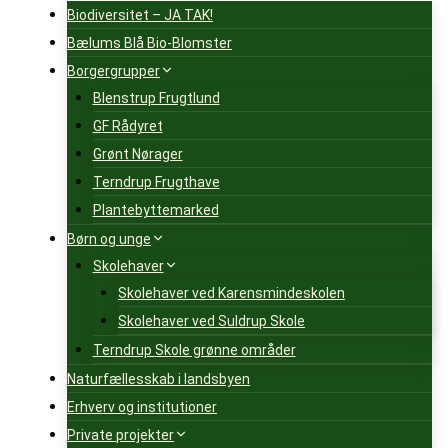
Biodiversitet – JA TAK!
Bælums Blå Bio-Blomster
Borgergrupper
Blenstrup Frugtlund
GF Rådyret
Grønt Nørager
Terndrup Frugthave
Plantebyttemarked
Børn og unge
Skolehaver
Skolehaver ved Karensmindeskolen
Skolehaver ved Suldrup Skole
Terndrup Skole grønne områder
Naturfællesskab i landsbyen
Erhverv og institutioner
Private projekter