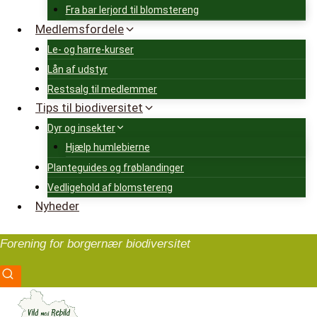
Fra bar lerjord til blomstereng
Medlemsfordele
Le- og harre-kurser
Lån af udstyr
Restsalg til medlemmer
Tips til biodiversitet
Dyr og insekter
Hjælp humlebierne
Planteguides og frøblandinger
Vedligehold af blomstereng
Nyheder
Forening for borgernær biodiversitet