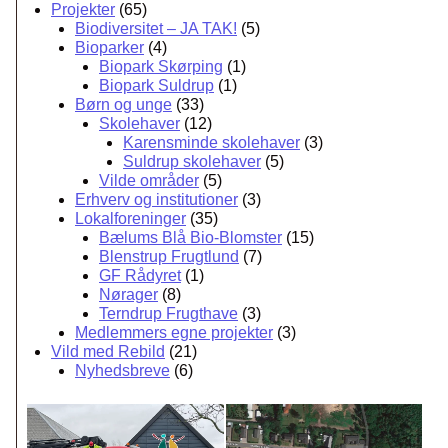
Projekter
(65)
Biodiversitet – JA TAK!
(5)
Bioparker
(4)
Biopark Skørping
(1)
Biopark Suldrup
(1)
Børn og unge
(33)
Skolehaver
(12)
Karensminde skolehaver
(3)
Suldrup skolehaver
(5)
Vilde områder
(5)
Erhverv og institutioner
(3)
Lokalforeninger
(35)
Bælums Blå Bio-Blomster
(15)
Blenstrup Frugtlund
(7)
GF Rådyret
(1)
Nørager
(8)
Terndrup Frugthave
(3)
Medlemmers egne projekter
(3)
Vild med Rebild
(21)
Nyhedsbreve
(6)