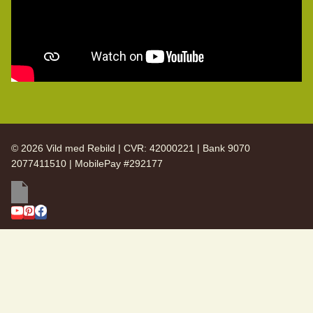
© 2026 Vild med Rebild | CVR: 42000221 | Bank 9070
2077411510 | MobilePay #292177
SKIFT
Vild med Rebild
UNDERMENU
SKIFT
Arkiv
UNDERMENU