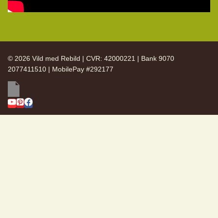
© 2026 Vild med Rebild | CVR: 42000221 | Bank 9070
2077411510 | MobilePay #292177
SKIFT
Vild med Rebild
UNDERMENU
SKIFT
Arkiv
UNDERMENU
Nyhedsbreve
Årsberetning 2025
Årsberetning 2024
Årsberetning 2023
Årsberetning 2022