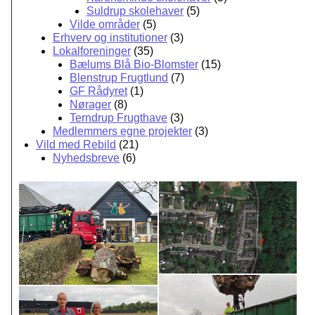
Suldrup skolehaver
(5)
Vilde områder
(5)
Erhverv og institutioner
(3)
Lokalforeninger
(35)
Bælums Blå Bio-Blomster
(15)
Blenstrup Frugtlund
(7)
GF Rådyret
(1)
Nørager
(8)
Terndrup Frugthave
(3)
Medlemmers egne projekter
(3)
Vild med Rebild
(21)
Nyhedsbreve
(6)