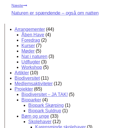
Næste
Naturen er spændende – også om natten
Arrangementer
(44)
Åben Have
(4)
Foredrag
(2)
Kurser
(7)
Møder
(5)
Nat i naturen
(3)
Udflugter
(3)
Workshop
(5)
Artikler
(10)
Biodiversitet
(11)
Medlemsaktiviteter
(12)
Projekter
(65)
Biodiversitet – JA TAK!
(5)
Bioparker
(4)
Biopark Skørping
(1)
Biopark Suldrup
(1)
Børn og unge
(33)
Skolehaver
(12)
Karensminde skolehaver
(3)