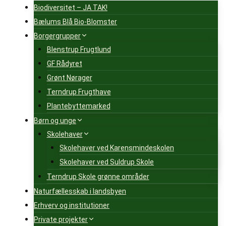
Biodiversitet – JA TAK!
Bælums Blå Bio-Blomster
Borgergrupper
Blenstrup Frugtlund
GF Rådyret
Grønt Nørager
Terndrup Frugthave
Plantebyttemarked
Børn og unge
Skolehaver
Skolehaver ved Karensmindeskolen
Skolehaver ved Suldrup Skole
Terndrup Skole grønne områder
Naturfællesskab i landsbyen
Erhverv og institutioner
Private projekter