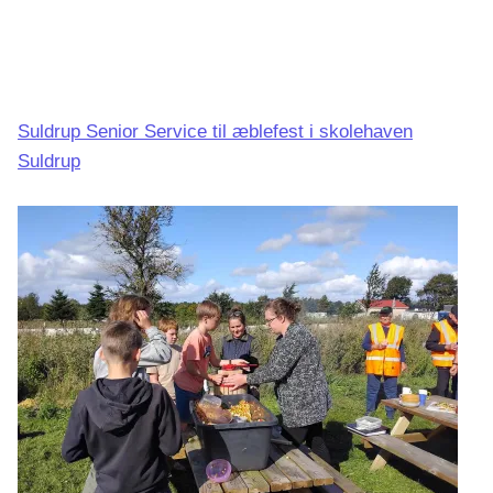
Suldrup Senior Service til æblefest i skolehaven
Suldrup