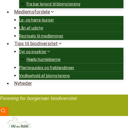
Fra bar lerjord til blomstereng
Medlemsfordele
Le- og harre-kurser
Lån af udstyr
Restsalg til medlemmer
Tips til biodiversitet
Dyr og insekter
Hjælp humlebierne
Planteguides og frøblandinger
Vedligehold af blomstereng
Nyheder
Forening for borgernær biodiversitet