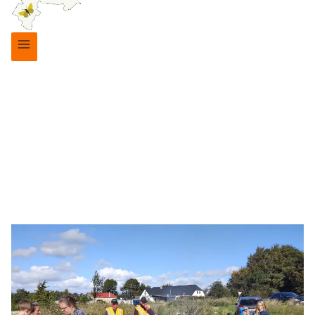
Børn og unge
|
Skolehaver
|
Suldrup skolehaver
ÆBLEFEST I
SKOLEHAVEN PÅ
LØVEGÅRDEN
13. september 2024
19. oktober 2025