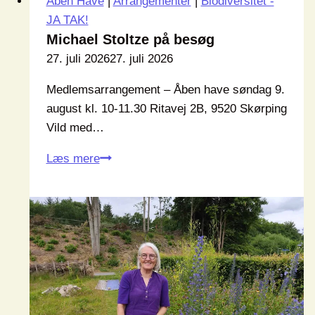
Åben Have
|
Arrangementer
|
Biodiversitet -
JA TAK!
Michael Stoltze på besøg
27. juli 2026
27. juli 2026
Medlemsarrangement – Åben have søndag 9.
august kl. 10-11.30 Ritavej 2B, 9520 Skørping
Vild med…
Michael
Læs mere
Stoltze
på
besøg