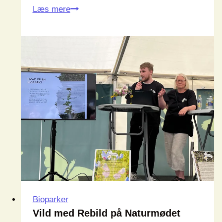
Skilte
Læs mere
i
Bælum
Bioparker
Vild med Rebild på Naturmødet