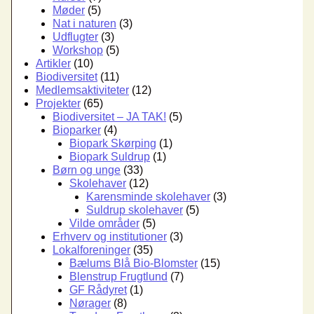
Møder
(5)
Nat i naturen
(3)
Udflugter
(3)
Workshop
(5)
Artikler
(10)
Biodiversitet
(11)
Medlemsaktiviteter
(12)
Projekter
(65)
Biodiversitet – JA TAK!
(5)
Bioparker
(4)
Biopark Skørping
(1)
Biopark Suldrup
(1)
Børn og unge
(33)
Skolehaver
(12)
Karensminde skolehaver
(3)
Suldrup skolehaver
(5)
Vilde områder
(5)
Erhverv og institutioner
(3)
Lokalforeninger
(35)
Bælums Blå Bio-Blomster
(15)
Blenstrup Frugtlund
(7)
GF Rådyret
(1)
Nørager
(8)