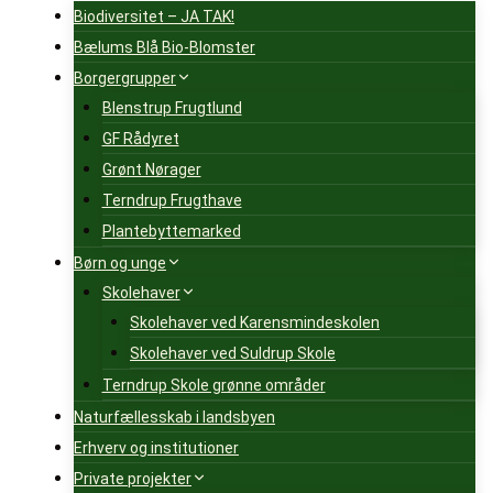
Biodiversitet – JA TAK!
Bælums Blå Bio-Blomster
Borgergrupper
Blenstrup Frugtlund
GF Rådyret
Grønt Nørager
Terndrup Frugthave
Plantebyttemarked
Børn og unge
Skolehaver
Skolehaver ved Karensmindeskolen
Skolehaver ved Suldrup Skole
Terndrup Skole grønne områder
Naturfællesskab i landsbyen
Erhverv og institutioner
Private projekter