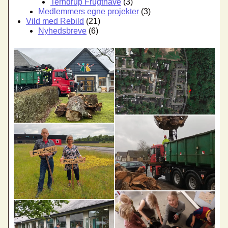
Terndrup Frugthave
(3)
Medlemmers egne projekter
(3)
Vild med Rebild
(21)
Nyhedsbreve
(6)