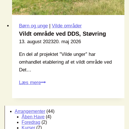
Børn og unge
|
Vilde områder
Vildt område ved DDS, Støvring
13. august 2023
20. maj 2026
En del af projektet ”Vilde unger” har
omhandlet etablering af et vildt område ved
Det…
Vildt
Læs mere
område
ved
DDS,
Arrangementer
(44)
Støvring
Åben Have
(4)
Foredrag
(2)
Kurser
(7)