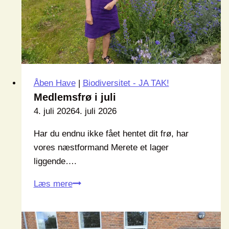
Åben Have
|
Biodiversitet - JA TAK!
Medlemsfrø i juli
4. juli 2026
4. juli 2026
Har du endnu ikke fået hentet dit frø, har
vores næstformand Merete et lager
liggende….
Medlemsfrø
Læs mere
i
juli