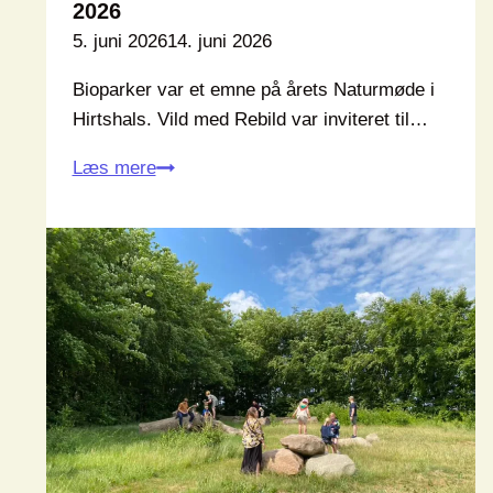
2026
5. juni 2026
14. juni 2026
Bioparker var et emne på årets Naturmøde i
Hirtshals. Vild med Rebild var inviteret til…
Vild
Læs mere
med
Rebild
på
Naturmødet
2026