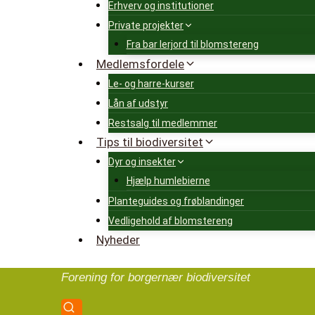
Erhverv og institutioner
Private projekter
Fra bar lerjord til blomstereng
Medlemsfordele
Le- og harre-kurser
Lån af udstyr
Restsalg til medlemmer
Tips til biodiversitet
Dyr og insekter
Hjælp humlebierne
Planteguides og frøblandinger
Vedligehold af blomstereng
Nyheder
Forening for borgernær biodiversitet