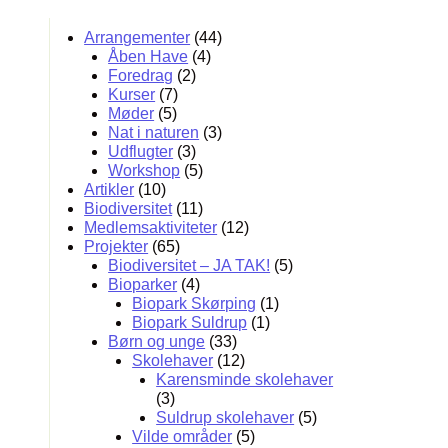
Arrangementer
(44)
Åben Have
(4)
Foredrag
(2)
Kurser
(7)
Møder
(5)
Nat i naturen
(3)
Udflugter
(3)
Workshop
(5)
Artikler
(10)
Biodiversitet
(11)
Medlemsaktiviteter
(12)
Projekter
(65)
Biodiversitet – JA TAK!
(5)
Bioparker
(4)
Biopark Skørping
(1)
Biopark Suldrup
(1)
Børn og unge
(33)
Skolehaver
(12)
Karensminde skolehaver
(3)
Suldrup skolehaver
(5)
Vilde områder
(5)