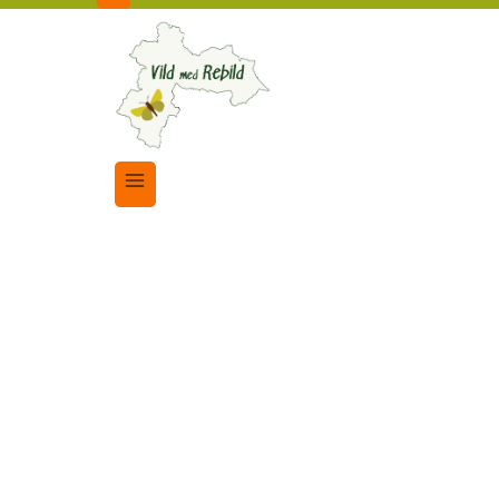
Børn og unge
|
Vilde områder
DAM OG KVASHEGN 
3. juni 2022
20. maj 2026