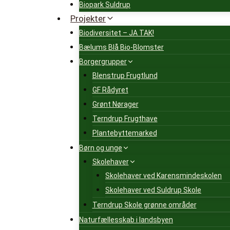
Biopark Suldrup
Projekter
Biodiversitet – JA TAK!
Bælums Blå Bio-Blomster
Borgergrupper
Blenstrup Frugtlund
GF Rådyret
Grønt Nørager
Terndrup Frugthave
Plantebyttemarked
Børn og unge
Skolehaver
Skolehaver ved Karensmindeskolen
Skolehaver ved Suldrup Skole
Terndrup Skole grønne områder
Naturfællesskab i landsbyen