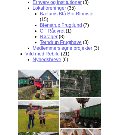
Erhverv og institutioner
(3)
Lokalforeninger
(35)
Bælums Blå Bio-Blomster
(15)
Blenstrup Frugtlund
(7)
GF Rådyret
(1)
Nørager
(8)
Terndrup Frugthave
(3)
Medlemmers egne projekter
(3)
Vild med Rebild
(21)
Nyhedsbreve
(6)