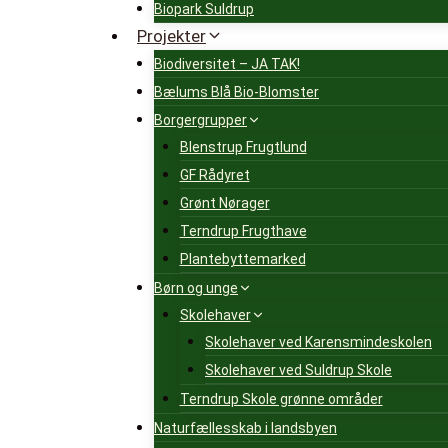
Biopark Suldrup
Projekter
Biodiversitet – JA TAK!
Bælums Blå Bio-Blomster
Borgergrupper
Blenstrup Frugtlund
GF Rådyret
Grønt Nørager
Terndrup Frugthave
Plantebyttemarked
Børn og unge
Skolehaver
Skolehaver ved Karensmindeskolen
Skolehaver ved Suldrup Skole
Terndrup Skole grønne områder
Naturfællesskab i landsbyen