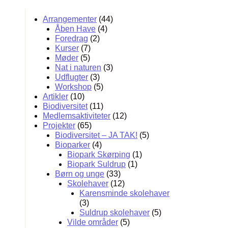
Arrangementer
(44)
Åben Have
(4)
Foredrag
(2)
Kurser
(7)
Møder
(5)
Nat i naturen
(3)
Udflugter
(3)
Workshop
(5)
Artikler
(10)
Biodiversitet
(11)
Medlemsaktiviteter
(12)
Projekter
(65)
Biodiversitet – JA TAK!
(5)
Bioparker
(4)
Biopark Skørping
(1)
Biopark Suldrup
(1)
Børn og unge
(33)
Skolehaver
(12)
Karensminde skolehaver
(3)
Suldrup skolehaver
(5)
Vilde områder
(5)