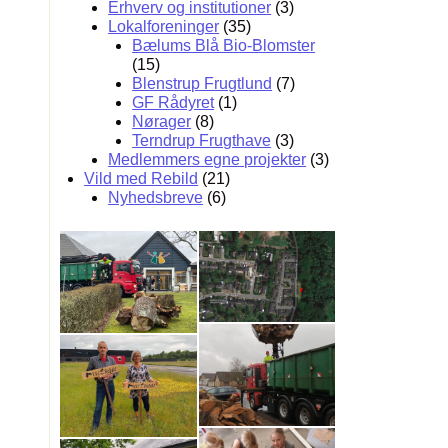
Erhverv og institutioner
(3)
Lokalforeninger
(35)
Bælums Blå Bio-Blomster
(15)
Blenstrup Frugtlund
(7)
GF Rådyret
(1)
Nørager
(8)
Terndrup Frugthave
(3)
Medlemmers egne projekter
(3)
Vild med Rebild
(21)
Nyhedsbreve
(6)