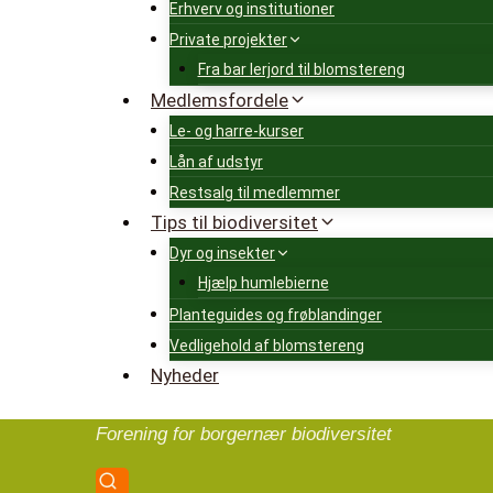
Erhverv og institutioner
Private projekter
Fra bar lerjord til blomstereng
Medlemsfordele
Le- og harre-kurser
Lån af udstyr
Restsalg til medlemmer
Tips til biodiversitet
Dyr og insekter
Hjælp humlebierne
Planteguides og frøblandinger
Vedligehold af blomstereng
Nyheder
Forening for borgernær biodiversitet