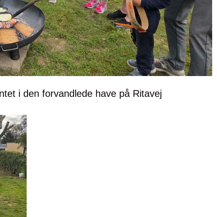
tet i den forvandlede have på Ritavej