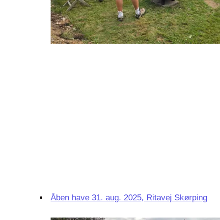
Åben have 31. aug. 2025, Ritavej Skørping