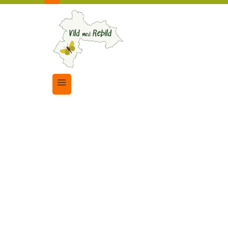
Åben Have
|
Arrangementer
|
Biodiversitet - J
FOTOS FRA FORVAND
31. august 2025
8. november 2025