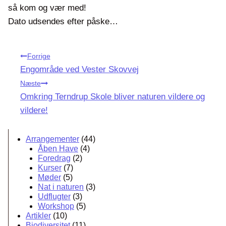
så kom og vær med!
Dato udsendes efter påske…
Indlægsnavigation
Forrige
Engområde ved Vester Skovvej
Næste
Omkring Terndrup Skole bliver naturen vildere og
vildere!
Arrangementer
(44)
Åben Have
(4)
Foredrag
(2)
Kurser
(7)
Møder
(5)
Nat i naturen
(3)
Udflugter
(3)
Workshop
(5)
Artikler
(10)
Biodiversitet
(11)