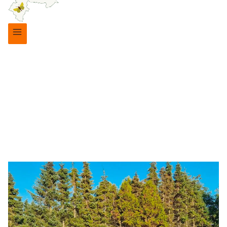
Blenstrup Frugtlund
|
Lokalforeninger
INDKØBSTUR TIL
STAUDEMARKEN
6. marts 2024
21. oktober 2025