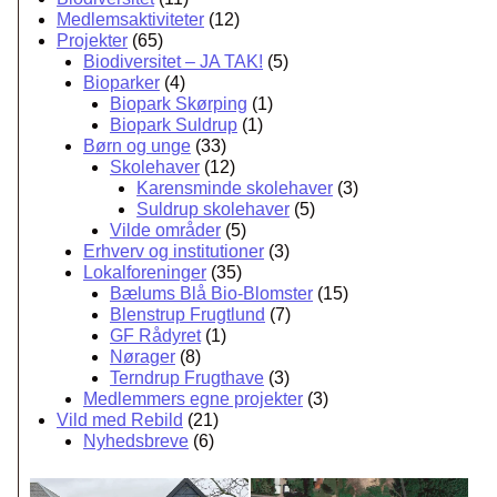
Medlemsaktiviteter
(12)
Projekter
(65)
Biodiversitet – JA TAK!
(5)
Bioparker
(4)
Biopark Skørping
(1)
Biopark Suldrup
(1)
Børn og unge
(33)
Skolehaver
(12)
Karensminde skolehaver
(3)
Suldrup skolehaver
(5)
Vilde områder
(5)
Erhverv og institutioner
(3)
Lokalforeninger
(35)
Bælums Blå Bio-Blomster
(15)
Blenstrup Frugtlund
(7)
GF Rådyret
(1)
Nørager
(8)
Terndrup Frugthave
(3)
Medlemmers egne projekter
(3)
Vild med Rebild
(21)
Nyhedsbreve
(6)