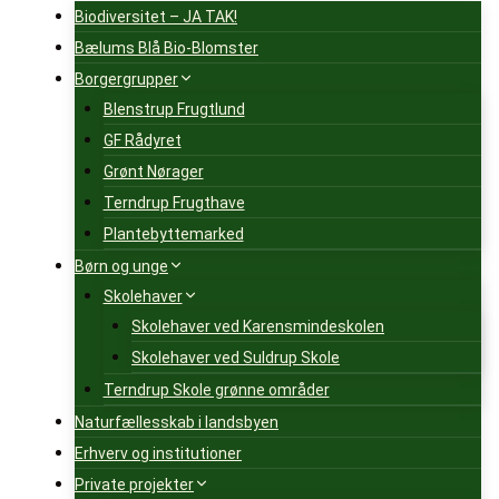
Biodiversitet – JA TAK!
Bælums Blå Bio-Blomster
Borgergrupper
Blenstrup Frugtlund
GF Rådyret
Grønt Nørager
Terndrup Frugthave
Plantebyttemarked
Børn og unge
Skolehaver
Skolehaver ved Karensmindeskolen
Skolehaver ved Suldrup Skole
Terndrup Skole grønne områder
Naturfællesskab i landsbyen
Erhverv og institutioner
Private projekter