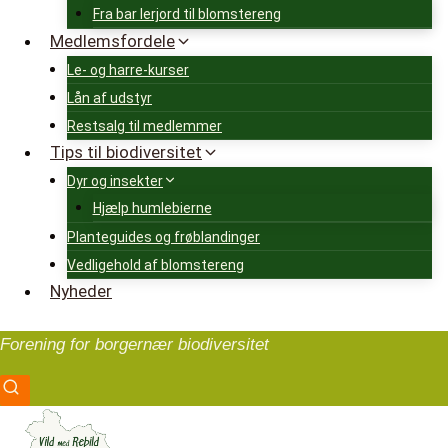
Fra bar lerjord til blomstereng
Medlemsfordele
Le- og harre-kurser
Lån af udstyr
Restsalg til medlemmer
Tips til biodiversitet
Dyr og insekter
Hjælp humlebierne
Planteguides og frøblandinger
Vedligehold af blomstereng
Nyheder
Forening for borgernær biodiversitet