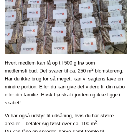
Hvert medlem kan få op til 500 g frø som
2
medlemstilbud. Det svarer til ca. 250 m
blomstereng.
Har du ikke brug for så meget, kan vi sagtens lave en
mindre portion. Eller du kan give det videre til din nabo
eller din familie. Husk frø skal i jorden og ikke ligge i
skabet!
Vi har også udstyr til udsåning, hvis du har større
2
arealer – betaler sig først over ca. 100 m
.
Du kan låne en spreder, harve samt tromle til