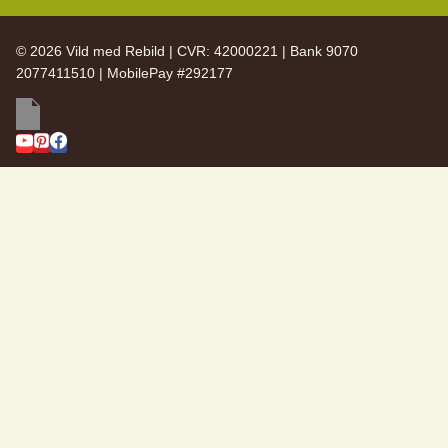
© 2026 Vild med Rebild | CVR: 42000221 | Bank 9070
2077411510 | MobilePay #292177
SKIFT
Vild med Rebild
UNDERMENU
SKIFT
Arkiv
UNDERMENU
Nyhedsbreve
Årsberetning 2025
Årsberetning 2024
Årsberetning 2023
Årsberetning 2022
Bestyrelsen
Kontakt
Handelsbetingelser