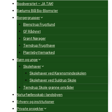
Biodiversitet – JA TAK!
Bælums Blå Bio-Blomster
Borgergrupper
Blenstrup Frugtlund
GF Rådyret
Grønt Nørager
Terndrup Frugthave
Plantebyttemarked
Børn og unge
Skolehaver
Skolehaver ved Karensmindeskolen
Skolehaver ved Suldrup Skole
Terndrup Skole grønne områder
Naturfællesskab i landsbyen
Erhverv og institutioner
Private projekter