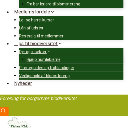
Fra bar lerjord til blomstereng
Medlemsfordele
Le- og harre-kurser
Lån af udstyr
Restsalg til medlemmer
Tips til biodiversitet
Dyr og insekter
Hjælp humlebierne
Planteguides og frøblandinger
Vedligehold af blomstereng
Nyheder
Forening for borgernær biodiversitet