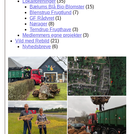
Lokalforeninger
(35)
Bælums Blå Bio-Blomster
(15)
Blenstrup Frugtlund
(7)
GF Rådyret
(1)
Nørager
(8)
Terndrup Frugthave
(3)
Medlemmers egne projekter
(3)
Vild med Rebild
(21)
Nyhedsbreve
(6)