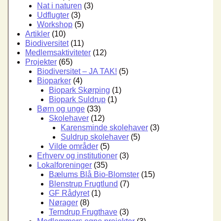
Nat i naturen
(3)
Udflugter
(3)
Workshop
(5)
Artikler
(10)
Biodiversitet
(11)
Medlemsaktiviteter
(12)
Projekter
(65)
Biodiversitet – JA TAK!
(5)
Bioparker
(4)
Biopark Skørping
(1)
Biopark Suldrup
(1)
Børn og unge
(33)
Skolehaver
(12)
Karensminde skolehaver
(3)
Suldrup skolehaver
(5)
Vilde områder
(5)
Erhverv og institutioner
(3)
Lokalforeninger
(35)
Bælums Blå Bio-Blomster
(15)
Blenstrup Frugtlund
(7)
GF Rådyret
(1)
Nørager
(8)
Terndrup Frugthave
(3)