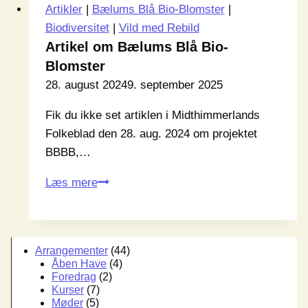
Artikler
|
Bælums Blå Bio-Blomster
|
Biodiversitet
|
Vild med Rebild
Artikel om Bælums Blå Bio-
Blomster
28. august 2024
9. september 2025
Fik du ikke set artiklen i Midthimmerlands
Folkeblad den 28. aug. 2024 om projektet
BBBB,…
Artikel
Læs mere
om
Bælums
Blå
Arrangementer
(44)
Bio-
Åben Have
(4)
Blomster
Foredrag
(2)
Kurser
(7)
Møder
(5)