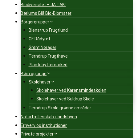
Biodiversitet – JA TAK!
Bælums Blå Bio-Blomster
Borgergrupper
Blenstrup Frugtlund
GF Rådyret
Grønt Nørager
Terndrup Frugthave
Plantebyttemarked
Børn og unge
Skolehaver
Skolehaver ved Karensmindeskolen
Skolehaver ved Suldrup Skole
Terndrup Skole grønne områder
Naturfællesskab i landsbyen
Erhverv og institutioner
Private projekter