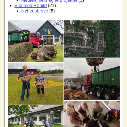
Medlemmers egne projekter
(3)
Vild med Rebild
(21)
Nyhedsbreve
(6)