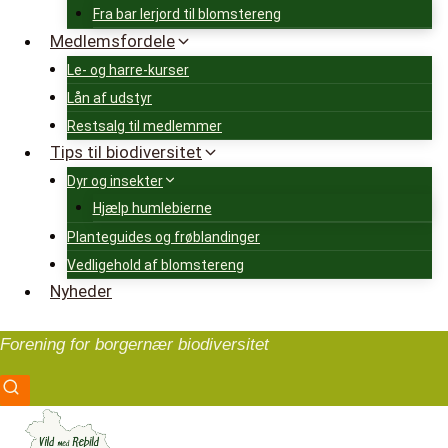
Fra bar lerjord til blomstereng
Medlemsfordele
Le- og harre-kurser
Lån af udstyr
Restsalg til medlemmer
Tips til biodiversitet
Dyr og insekter
Hjælp humlebierne
Planteguides og frøblandinger
Vedligehold af blomstereng
Nyheder
Forening for borgernær biodiversitet