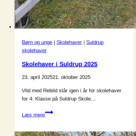
Børn og unge
|
Skolehaver
|
Suldrup
skolehaver
Skolehaver i Suldrup 2025
23. april 2025
21. oktober 2025
Vild med Rebild står igen i år for skolehaver
for 4. Klasse på Suldrup Skole…
Skolehaver
Læs mere
i
Suldrup