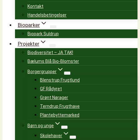
Kontakt
Handelsbetingelser
Bioparker
Biopark Suldrup
Projekter
Biodiversitet – JA TAK!
Bælums Blå Bio-Blomster
Borgergrupper
Blenstrup Frugtlund
GF Rådyret
Grønt Nørager
Terndrup Frugthave
Plantebyttemarked
Børn og unge
Skolehaver