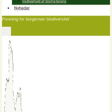
Vedligehold af blomstereng
Nyheder
Forening for borgernær biodiversitet