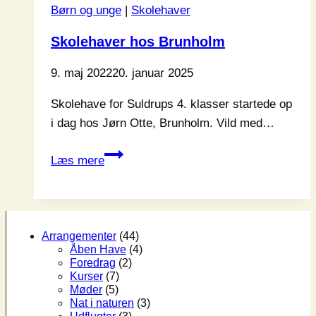
Børn og unge
|
Skolehaver
Skolehaver hos Brunholm
9. maj 2022
20. januar 2025
Skolehave for Suldrups 4. klasser startede op
i dag hos Jørn Otte, Brunholm. Vild med…
Skolehaver
Læs mere
hos
Brunholm
Arrangementer
(44)
Åben Have
(4)
Foredrag
(2)
Kurser
(7)
Møder
(5)
Nat i naturen
(3)