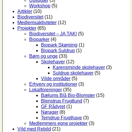
Udflugter
(3)
Workshop
(5)
Artikler
(10)
Biodiversitet
(11)
Medlemsaktiviteter
(12)
Projekter
(65)
Biodiversitet – JA TAK!
(5)
Bioparker
(4)
Biopark Skørping
(1)
Biopark Suldrup
(1)
Børn og unge
(33)
Skolehaver
(12)
Karensminde skolehaver
(3)
Suldrup skolehaver
(5)
Vilde områder
(5)
Erhverv og institutioner
(3)
Lokalforeninger
(35)
Bælums Blå Bio-Blomster
(15)
Blenstrup Frugtlund
(7)
GF Rådyret
(1)
Nørager
(8)
Terndrup Frugthave
(3)
Medlemmers egne projekter
(3)
Vild med Rebild
(21)