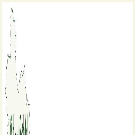
Fortsæt
til
indhold