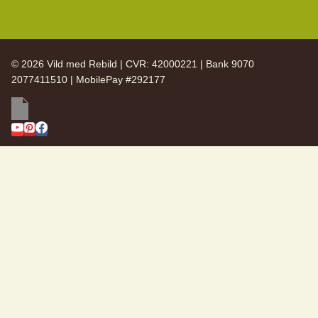
© 2026 Vild med Rebild | CVR: 42000221 | Bank 9070
2077411510 | MobilePay #292177
SKIFT
Vild med Rebild
UNDERMENU
SKIFT
Arkiv
UNDERMENU
Nyhedsbreve
Årsberetning 2025
Årsberetning 2024
Årsberetning 2023
Årsberetning 2022
Bestyrelsen