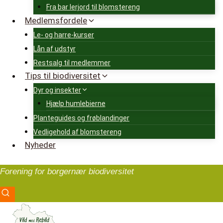
Fra bar lerjord til blomstereng
Medlemsfordele
Le- og harre-kurser
Lån af udstyr
Restsalg til medlemmer
Tips til biodiversitet
Dyr og insekter
Hjælp humlebierne
Planteguides og frøblandinger
Vedligehold af blomstereng
Nyheder
Forening for borgernær biodiversitet