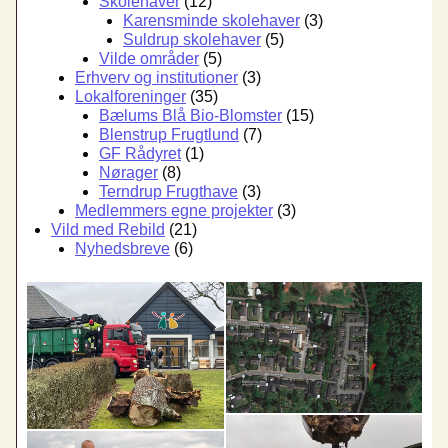
Skolehaver
(12)
Karensminde skolehaver
(3)
Suldrup skolehaver
(5)
Vilde områder
(5)
Erhverv og institutioner
(3)
Lokalforeninger
(35)
Bælums Blå Bio-Blomster
(15)
Blenstrup Frugtlund
(7)
GF Rådyret
(1)
Nørager
(8)
Terndrup Frugthave
(3)
Medlemmers egne projekter
(3)
Vild med Rebild
(21)
Nyhedsbreve
(6)