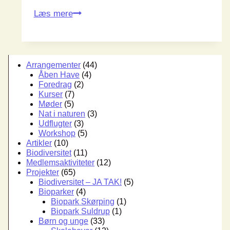
GRATIS
Læs mere
medlemsarrangement
Arrangementer
(44)
Åben Have
(4)
Foredrag
(2)
Kurser
(7)
Møder
(5)
Nat i naturen
(3)
Udflugter
(3)
Workshop
(5)
Artikler
(10)
Biodiversitet
(11)
Medlemsaktiviteter
(12)
Projekter
(65)
Biodiversitet – JA TAK!
(5)
Bioparker
(4)
Biopark Skørping
(1)
Biopark Suldrup
(1)
Børn og unge
(33)