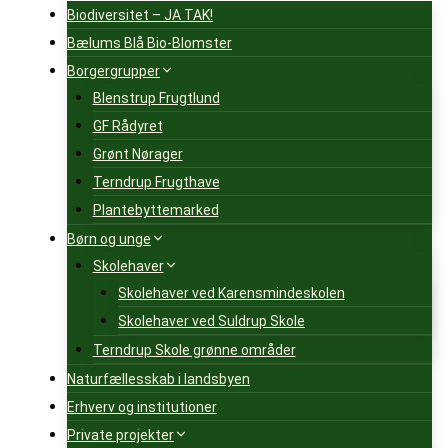
Biodiversitet – JA TAK!
Bælums Blå Bio-Blomster
Borgergrupper
Blenstrup Frugtlund
GF Rådyret
Grønt Nørager
Terndrup Frugthave
Plantebyttemarked
Børn og unge
Skolehaver
Skolehaver ved Karensmindeskolen
Skolehaver ved Suldrup Skole
Terndrup Skole grønne områder
Naturfællesskab i landsbyen
Erhverv og institutioner
Private projekter