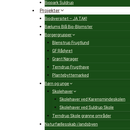
Biopark Suldrup
Projekter
Biodiversitet – JA TAK!
Bælums Blå Bio-Blomster
Borgergrupper
Blenstrup Frugtlund
GF Rådyret
Grønt Nørager
Terndrup Frugthave
Plantebyttemarked
Børn og unge
Skolehaver
Skolehaver ved Karensmindeskolen
Skolehaver ved Suldrup Skole
Terndrup Skole grønne områder
Naturfællesskab i landsbyen