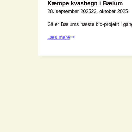
Kæmpe kvashegn i Bælum
28. september 2025
22. oktober 2025
Så er Bælums næste bio-projekt i gang
Kæmpe
Læs mere
kvashegn
i
Bælum