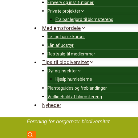
Erhverv og institutioner
Private projekter
Fra bar lerjord til blomstereng
Medlemsfordele
Le- og harre-kurser
Lån af udstyr
Restsalg til medlemmer
Tips til biodiversitet
Dyr og insekter
Hjælp humlebierne
Planteguides og frøblandinger
Vedligehold af blomstereng
Nyheder
Forening for borgernær biodiversitet