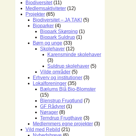
Biodiversitet
(11)
Medlemsaktiviteter
(12)
Projekter
(65)
Biodiversitet – JA TAK!
(5)
Bioparker
(4)
Biopark Skørping
(1)
Biopark Suldrup
(1)
Børn og unge
(33)
Skolehaver
(12)
Karensminde skolehaver
(3)
Suldrup skolehaver
(5)
Vilde områder
(5)
Erhverv og institutioner
(3)
Lokalforeninger
(35)
Bælums Blå Bio-Blomster
(15)
Blenstrup Frugtlund
(7)
GF Rådyret
(1)
Nørager
(8)
Terndrup Frugthave
(3)
Medlemmers egne projekter
(3)
Vild med Rebild
(21)
Nyhedsbreve
(6)