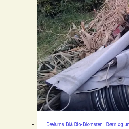
Bælums Blå Bio-Blomster
|
Børn og u