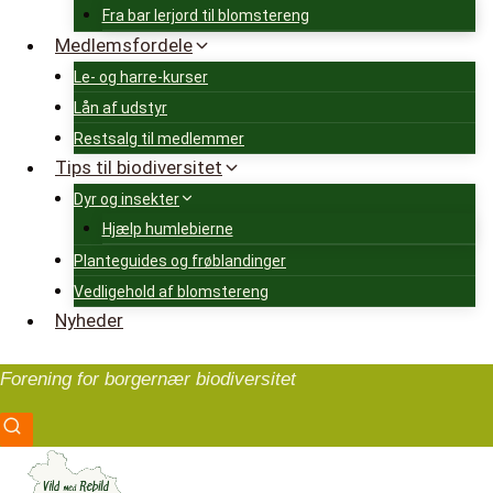
Fra bar lerjord til blomstereng
Medlemsfordele
Le- og harre-kurser
Lån af udstyr
Restsalg til medlemmer
Tips til biodiversitet
Dyr og insekter
Hjælp humlebierne
Planteguides og frøblandinger
Vedligehold af blomstereng
Nyheder
Forening for borgernær biodiversitet