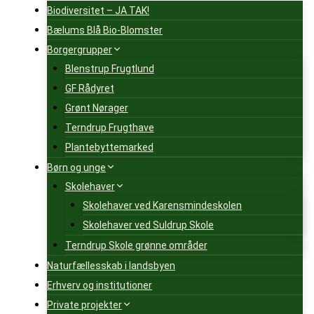
Biodiversitet – JA TAK!
Bælums Blå Bio-Blomster
Borgergrupper
Blenstrup Frugtlund
GF Rådyret
Grønt Nørager
Terndrup Frugthave
Plantebyttemarked
Børn og unge
Skolehaver
Skolehaver ved Karensmindeskolen
Skolehaver ved Suldrup Skole
Terndrup Skole grønne områder
Naturfællesskab i landsbyen
Erhverv og institutioner
Private projekter