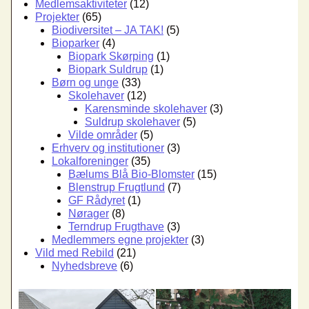
Medlemsaktiviteter
(12)
Projekter
(65)
Biodiversitet – JA TAK!
(5)
Bioparker
(4)
Biopark Skørping
(1)
Biopark Suldrup
(1)
Børn og unge
(33)
Skolehaver
(12)
Karensminde skolehaver
(3)
Suldrup skolehaver
(5)
Vilde områder
(5)
Erhverv og institutioner
(3)
Lokalforeninger
(35)
Bælums Blå Bio-Blomster
(15)
Blenstrup Frugtlund
(7)
GF Rådyret
(1)
Nørager
(8)
Terndrup Frugthave
(3)
Medlemmers egne projekter
(3)
Vild med Rebild
(21)
Nyhedsbreve
(6)