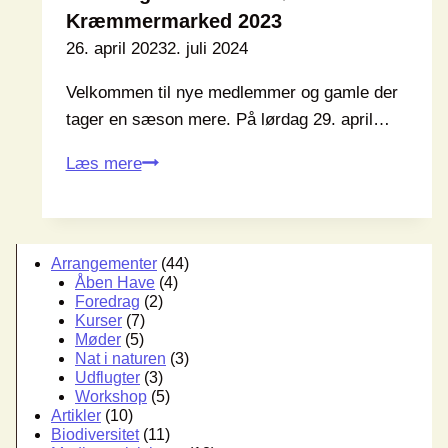
Kræmmermarked 2023
26. april 2023
2. juli 2024
Velkommen til nye medlemmer og gamle der
tager en sæson mere. På lørdag 29. april…
Uddeling
Læs mere
af
medlemsfrø
til
Arrangementer
(44)
Kræmmermarked
Åben Have
(4)
2023
Foredrag
(2)
Kurser
(7)
Møder
(5)
Nat i naturen
(3)
Udflugter
(3)
Workshop
(5)
Artikler
(10)
Biodiversitet
(11)