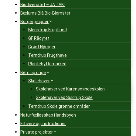
Biodiversitet – JA TAK!
Bælums Blå Bio-Blomster
Borgergrupper
Blenstrup Frugtlund
GF Rådyret
Grønt Nørager
Terndrup Frugthave
Plantebyttemarked
Børn og unge
Skolehaver
Skolehaver ved Karensmindeskolen
Skolehaver ved Suldrup Skole
Terndrup Skole grønne områder
Naturfællesskab i landsbyen
Erhverv og institutioner
Private projekter