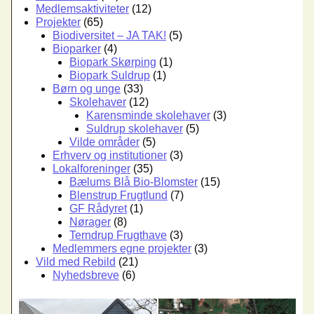
Medlemsaktiviteter
(12)
Projekter
(65)
Biodiversitet – JA TAK!
(5)
Bioparker
(4)
Biopark Skørping
(1)
Biopark Suldrup
(1)
Børn og unge
(33)
Skolehaver
(12)
Karensminde skolehaver
(3)
Suldrup skolehaver
(5)
Vilde områder
(5)
Erhverv og institutioner
(3)
Lokalforeninger
(35)
Bælums Blå Bio-Blomster
(15)
Blenstrup Frugtlund
(7)
GF Rådyret
(1)
Nørager
(8)
Terndrup Frugthave
(3)
Medlemmers egne projekter
(3)
Vild med Rebild
(21)
Nyhedsbreve
(6)