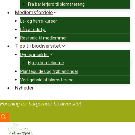
Fra bar lerjord til blomstereng
Medlemsfordele
Le- og harre-kurser
Lån af udstyr
Restsalg til medlemmer
Tips til biodiversitet
Dyr og insekter
Hjælp humlebierne
Planteguides og frøblandinger
Vedligehold af blomstereng
Nyheder
Forening for borgernær biodiversitet