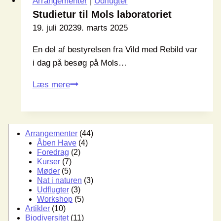
Arrangementer
|
Udflugter
Studietur til Mols laboratoriet
19. juli 2023
9. marts 2025
En del af bestyrelsen fra Vild med Rebild var
i dag på besøg på Mols…
Studietur
Læs mere
til
Mols
laboratoriet
Arrangementer
(44)
Åben Have
(4)
Foredrag
(2)
Kurser
(7)
Møder
(5)
Nat i naturen
(3)
Udflugter
(3)
Workshop
(5)
Artikler
(10)
Biodiversitet
(11)