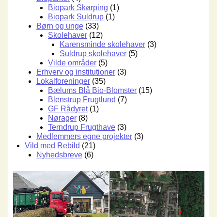
Biopark Skørping
(1)
Biopark Suldrup
(1)
Børn og unge
(33)
Skolehaver
(12)
Karensminde skolehaver
(3)
Suldrup skolehaver
(5)
Vilde områder
(5)
Erhverv og institutioner
(3)
Lokalforeninger
(35)
Bælums Blå Bio-Blomster
(15)
Blenstrup Frugtlund
(7)
GF Rådyret
(1)
Nørager
(8)
Terndrup Frugthave
(3)
Medlemmers egne projekter
(3)
Vild med Rebild
(21)
Nyhedsbreve
(6)