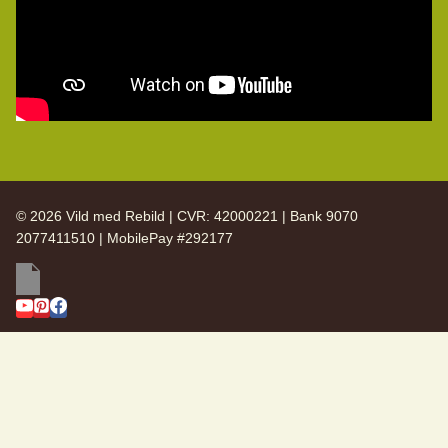
© 2026 Vild med Rebild | CVR: 42000221 | Bank 9070
2077411510 | MobilePay #292177
SKIFT
Vild med Rebild
UNDERMENU
SKIFT
Arkiv
UNDERMENU