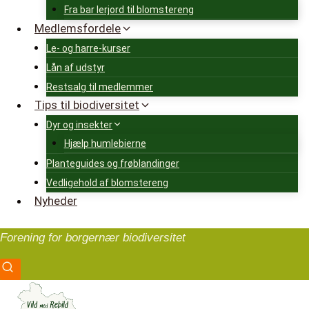
Fra bar lerjord til blomstereng
Medlemsfordele
Le- og harre-kurser
Lån af udstyr
Restsalg til medlemmer
Tips til biodiversitet
Dyr og insekter
Hjælp humlebierne
Planteguides og frøblandinger
Vedligehold af blomstereng
Nyheder
Forening for borgernær biodiversitet