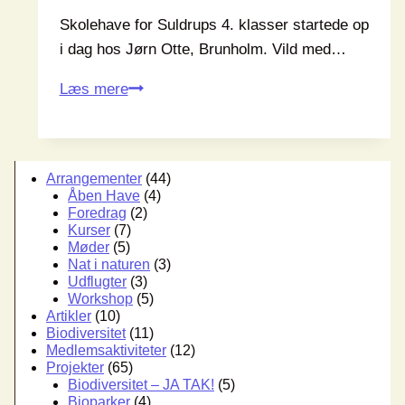
Skolehave for Suldrups 4. klasser startede op
i dag hos Jørn Otte, Brunholm. Vild med…
Skolehaver
Læs mere
hos
Brunholm
Arrangementer
(44)
Åben Have
(4)
Foredrag
(2)
Kurser
(7)
Møder
(5)
Nat i naturen
(3)
Udflugter
(3)
Workshop
(5)
Artikler
(10)
Biodiversitet
(11)
Medlemsaktiviteter
(12)
Projekter
(65)
Biodiversitet – JA TAK!
(5)
Bioparker
(4)