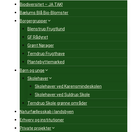
Biodiversitet – JA TAK!
Bælums Blå Bio-Blomster
Borgergrupper
Blenstrup Frugtlund
GF Rådyret
Grønt Nørager
Terndrup Frugthave
Plantebyttemarked
Børn og unge
Skolehaver
Skolehaver ved Karensmindeskolen
Skolehaver ved Suldrup Skole
Terndrup Skole grønne områder
Naturfællesskab i landsbyen
Erhverv og institutioner
Private projekter