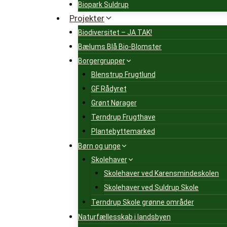
Biopark Suldrup
Projekter
Biodiversitet – JA TAK!
Bælums Blå Bio-Blomster
Borgergrupper
Blenstrup Frugtlund
GF Rådyret
Grønt Nørager
Terndrup Frugthave
Plantebyttemarked
Børn og unge
Skolehaver
Skolehaver ved Karensmindeskolen
Skolehaver ved Suldrup Skole
Terndrup Skole grønne områder
Naturfællesskab i landsbyen