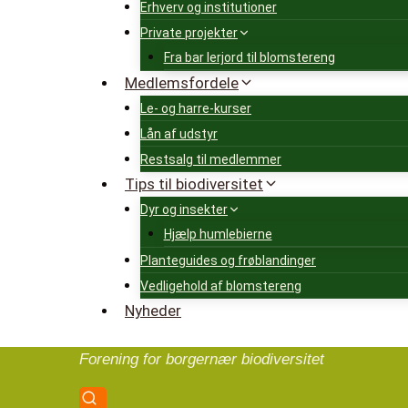
Erhverv og institutioner
Private projekter
Fra bar lerjord til blomstereng
Medlemsfordele
Le- og harre-kurser
Lån af udstyr
Restsalg til medlemmer
Tips til biodiversitet
Dyr og insekter
Hjælp humlebierne
Planteguides og frøblandinger
Vedligehold af blomstereng
Nyheder
Forening for borgernær biodiversitet