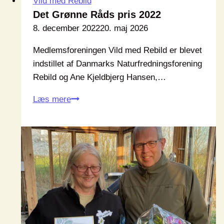
Vild med Rebild
Det Grønne Råds pris 2022
8. december 2022
20. maj 2026
Medlemsforeningen Vild med Rebild er blevet
indstillet af Danmarks Naturfredningsforening
Rebild og Ane Kjeldbjerg Hansen,…
Det
Læs mere
Grønne
Råds
pris
2022