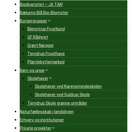
Biodiversitet – JA TAK!
Bælums Blå Bio-Blomster
Borgergrupper
Blenstrup Frugtlund
GF Rådyret
Grønt Nørager
Terndrup Frugthave
Plantebyttemarked
Børn og unge
Skolehaver
Skolehaver ved Karensmindeskolen
Skolehaver ved Suldrup Skole
Terndrup Skole grønne områder
Naturfællesskab i landsbyen
Erhverv og institutioner
Private projekter