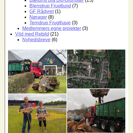
Bælums Blå Bio-Blomster
(15)
Blenstrup Frugtlund
(7)
GF Rådyret
(1)
Nørager
(8)
Terndrup Frugthave
(3)
Medlemmers egne projekter
(3)
Vild med Rebild
(21)
Nyhedsbreve
(6)