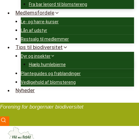
Fra bar lerjord til blomstereng
Medlemsfordele
Le- og harre-kurser
Lån af udstyr
Restsalg til medlemmer
Tips til biodiversitet
Dyr og insekter
Hjælp humlebierne
Planteguides og frøblandinger
Vedligehold af blomstereng
Nyheder
Forening for borgernær biodiversitet