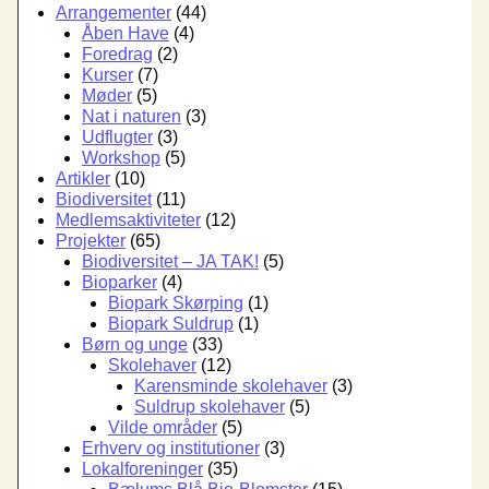
Arrangementer
(44)
ildsjæl
Åben Have
(4)
2021
Foredrag
(2)
Kurser
(7)
Møder
(5)
Nat i naturen
(3)
Udflugter
(3)
Workshop
(5)
Artikler
(10)
Biodiversitet
(11)
Medlemsaktiviteter
(12)
Projekter
(65)
Biodiversitet – JA TAK!
(5)
Bioparker
(4)
Biopark Skørping
(1)
Biopark Suldrup
(1)
Børn og unge
(33)
Skolehaver
(12)
Karensminde skolehaver
(3)
Suldrup skolehaver
(5)
Vilde områder
(5)
Erhverv og institutioner
(3)
Lokalforeninger
(35)