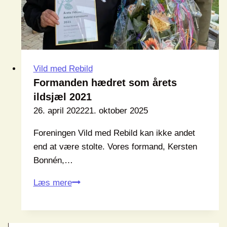
Vild med Rebild
Formanden hædret som årets
ildsjæl 2021
26. april 2022
21. oktober 2025
Foreningen Vild med Rebild kan ikke andet
end at være stolte. Vores formand, Kersten
Bonnén,…
Formanden
Læs mere
hædret
som
årets