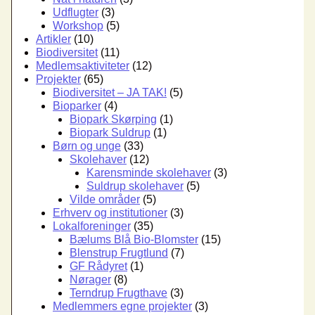
Udflugter
(3)
Workshop
(5)
Artikler
(10)
Biodiversitet
(11)
Medlemsaktiviteter
(12)
Projekter
(65)
Biodiversitet – JA TAK!
(5)
Bioparker
(4)
Biopark Skørping
(1)
Biopark Suldrup
(1)
Børn og unge
(33)
Skolehaver
(12)
Karensminde skolehaver
(3)
Suldrup skolehaver
(5)
Vilde områder
(5)
Erhverv og institutioner
(3)
Lokalforeninger
(35)
Bælums Blå Bio-Blomster
(15)
Blenstrup Frugtlund
(7)
GF Rådyret
(1)
Nørager
(8)
Terndrup Frugthave
(3)
Medlemmers egne projekter
(3)