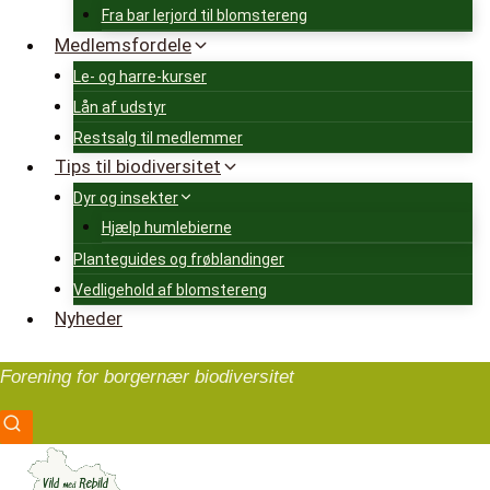
Fra bar lerjord til blomstereng
Medlemsfordele
Le- og harre-kurser
Lån af udstyr
Restsalg til medlemmer
Tips til biodiversitet
Dyr og insekter
Hjælp humlebierne
Planteguides og frøblandinger
Vedligehold af blomstereng
Nyheder
Forening for borgernær biodiversitet