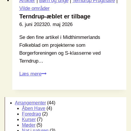
Artikler
|
Børn og unge
|
Terndrup Frugthave
|
Vilde områder
Terndrup-æblet er tilbage
6. juni 2023
20. maj 2026
Se den fine artikel i Midthimmerlands
Folkeblad om projekterne som
Borgerforeningen og S-klasserne ved
Terndrup…
Terndrup-
Læs mere
æblet
er
tilbage
Arrangementer
(44)
Åben Have
(4)
Foredrag
(2)
Kurser
(7)
Møder
(5)
Nat i naturen
(3)