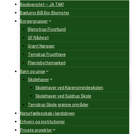
Biodiversitet – JA TAK!
Bælums Blå Bio-Blomster
Borgergrupper
Blenstrup Frugtlund
GF Rådyret
Grønt Nørager
Terndrup Frugthave
Plantebyttemarked
Børn og unge
Skolehaver
Skolehaver ved Karensmindeskolen
Skolehaver ved Suldrup Skole
Terndrup Skole grønne områder
Naturfællesskab i landsbyen
Erhverv og institutioner
Private projekter