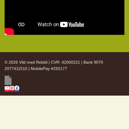
© 2026 Vild med Rebild | CVR: 42000221 | Bank 9070
2077411510 | MobilePay #292177
SKIFT
Vild med Rebild
UNDERMENU
SKIFT
Arkiv
UNDERMENU