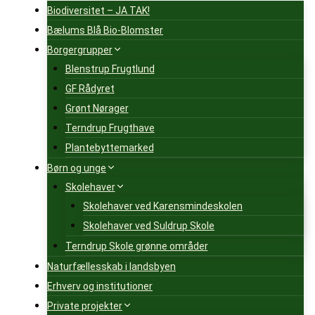
Biodiversitet – JA TAK!
Bælums Blå Bio-Blomster
Borgergrupper
Blenstrup Frugtlund
GF Rådyret
Grønt Nørager
Terndrup Frugthave
Plantebyttemarked
Børn og unge
Skolehaver
Skolehaver ved Karensmindeskolen
Skolehaver ved Suldrup Skole
Terndrup Skole grønne områder
Naturfællesskab i landsbyen
Erhverv og institutioner
Private projekter