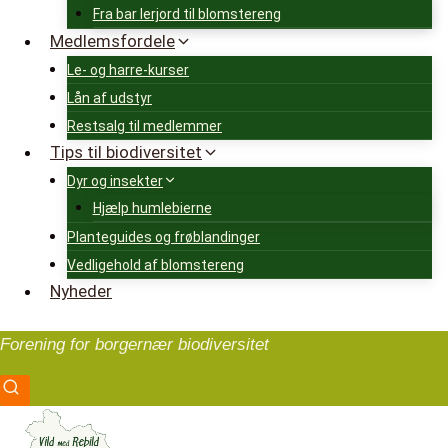
Fra bar lerjord til blomstereng
Medlemsfordele
Le- og harre-kurser
Lån af udstyr
Restsalg til medlemmer
Tips til biodiversitet
Dyr og insekter
Hjælp humlebierne
Planteguides og frøblandinger
Vedligehold af blomstereng
Nyheder
Forening for borgernær biodiversitet