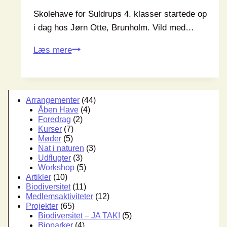
Skolehave for Suldrups 4. klasser startede op
i dag hos Jørn Otte, Brunholm. Vild med…
Skolehaver
Læs mere
hos
Brunholm
Arrangementer
(44)
Åben Have
(4)
Foredrag
(2)
Kurser
(7)
Møder
(5)
Nat i naturen
(3)
Udflugter
(3)
Workshop
(5)
Artikler
(10)
Biodiversitet
(11)
Medlemsaktiviteter
(12)
Projekter
(65)
Biodiversitet – JA TAK!
(5)
Bioparker
(4)