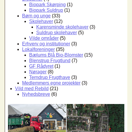
Biopark Skørping
(1)
Biopark Suldrup
(1)
Børn og unge
(33)
Skolehaver
(12)
Karensminde skolehaver
(3)
Suldrup skolehaver
(5)
Vilde områder
(5)
Erhverv og institutioner
(3)
Lokalforeninger
(35)
Bælums Blå Bio-Blomster
(15)
Blenstrup Frugtlund
(7)
GF Rådyret
(1)
Nørager
(8)
Terndrup Frugthave
(3)
Medlemmers egne projekter
(3)
Vild med Rebild
(21)
Nyhedsbreve
(6)