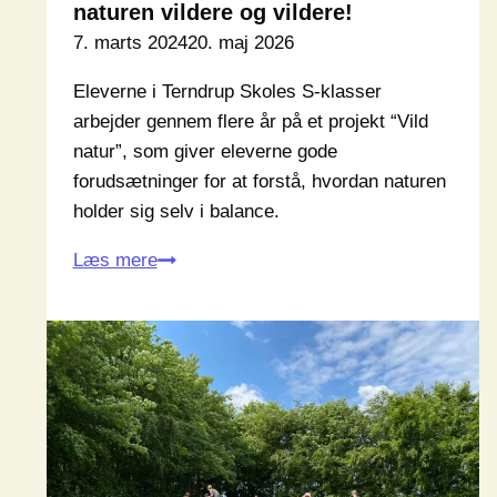
naturen vildere og vildere!
7. marts 2024
20. maj 2026
Eleverne i Terndrup Skoles S-klasser
arbejder gennem flere år på et projekt “Vild
natur”, som giver eleverne gode
forudsætninger for at forstå, hvordan naturen
holder sig selv i balance.
Omkring
Læs mere
Terndrup
Skole
bliver
naturen
vildere
og
vildere!