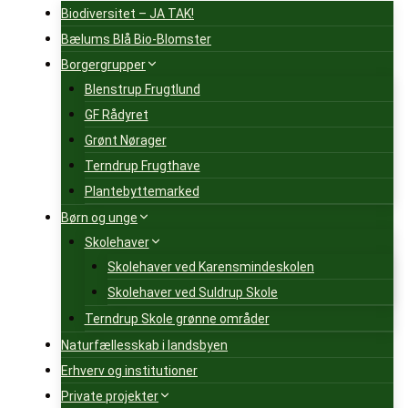
Biodiversitet – JA TAK!
Bælums Blå Bio-Blomster
Borgergrupper
Blenstrup Frugtlund
GF Rådyret
Grønt Nørager
Terndrup Frugthave
Plantebyttemarked
Børn og unge
Skolehaver
Skolehaver ved Karensmindeskolen
Skolehaver ved Suldrup Skole
Terndrup Skole grønne områder
Naturfællesskab i landsbyen
Erhverv og institutioner
Private projekter