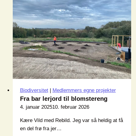
vilde
områder
ved
Terndrup
skole
Biodiversitet
|
Medlemmers egne projekter
Fra bar lerjord til blomstereng
4. januar 2025
10. februar 2026
Kære Vild med Rebild. Jeg var så heldig at få
en del frø fra jer…