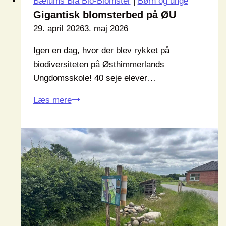
Bælums Blå Bio-Blomster
|
Børn og unge
Gigantisk blomsterbed på ØU
29. april 2026
3. maj 2026
Igen en dag, hvor der blev rykket på
biodiversiteten på Østhimmerlands
Ungdomsskole! 40 seje elever…
Gigantisk
Læs mere
blomsterbed
på
ØU