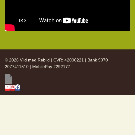
© 2026 Vild med Rebild | CVR: 42000221 | Bank 9070
2077411510 | MobilePay #292177
SKIFT
Vild med Rebild
UNDERMENU
SKIFT
Arkiv
UNDERMENU
Nyhedsbreve