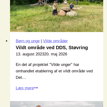
Børn og unge
|
Vilde områder
Vildt område ved DDS, Støvring
13. august 2023
20. maj 2026
En del af projektet ”Vilde unger” har
omhandlet etablering af et vildt område ved
Det…
Vildt
Læs mere
område
ved