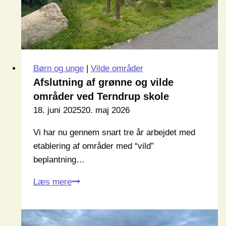
Børn og unge
|
Vilde områder
Afslutning af grønne og vilde
områder ved Terndrup skole
18. juni 2025
20. maj 2026
Vi har nu gennem snart tre år arbejdet med
etablering af områder med “vild”
beplantning…
Afslutning
Læs mere
af
grønne
og