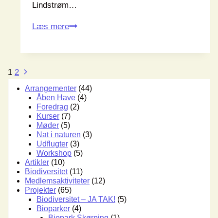
Lindstrøm…
NF
Læs mere
Plus
med
i
Side
Næste
1
2
Vild
side
navigation
Arrangementer
(44)
med
Åben Have
(4)
Rebild
Foredrag
(2)
Kurser
(7)
Møder
(5)
Nat i naturen
(3)
Udflugter
(3)
Workshop
(5)
Artikler
(10)
Biodiversitet
(11)
Medlemsaktiviteter
(12)
Projekter
(65)
Biodiversitet – JA TAK!
(5)
Bioparker
(4)
Biopark Skørping
(1)