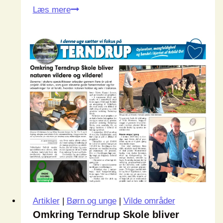
Fra
Læs mere
bar
lerjord
til
blomstereng
Artikler
|
Børn og unge
|
Vilde områder
Omkring Terndrup Skole bliver