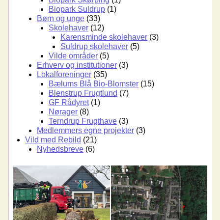
Biopark Suldrup
(1)
Børn og unge
(33)
Skolehaver
(12)
Karensminde skolehaver
(3)
Suldrup skolehaver
(5)
Vilde områder
(5)
Erhverv og institutioner
(3)
Lokalforeninger
(35)
Bælums Blå Bio-Blomster
(15)
Blenstrup Frugtlund
(7)
GF Rådyret
(1)
Nørager
(8)
Terndrup Frugthave
(3)
Medlemmers egne projekter
(3)
Vild med Rebild
(21)
Nyhedsbreve
(6)