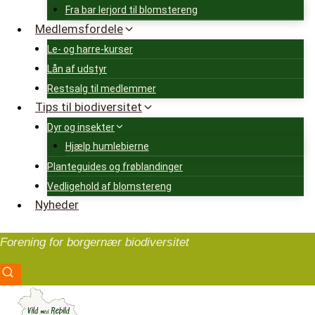
Fra bar lerjord til blomstereng
Medlemsfordele
Le- og harre-kurser
Lån af udstyr
Restsalg til medlemmer
Tips til biodiversitet
Dyr og insekter
Hjælp humlebierne
Planteguides og frøblandinger
Vedligehold af blomstereng
Nyheder
Forening for borgernær biodiversitet