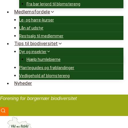
Fra bar lerjord til blomstereng
Medlemsfordele
Le- og harre-kurser
Lån af udstyr
Restsalg til medlemmer
Tips til biodiversitet
Dyr og insekter
Hjælp humlebierne
Planteguides og frøblandinger
Vedligehold af blomstereng
Nyheder
Forening for borgernær biodiversitet