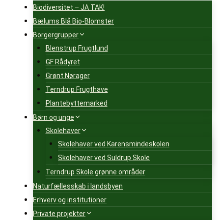
Biodiversitet – JA TAK!
Bælums Blå Bio-Blomster
Borgergrupper
Blenstrup Frugtlund
GF Rådyret
Grønt Nørager
Terndrup Frugthave
Plantebyttemarked
Børn og unge
Skolehaver
Skolehaver ved Karensmindeskolen
Skolehaver ved Suldrup Skole
Terndrup Skole grønne områder
Naturfællesskab i landsbyen
Erhverv og institutioner
Private projekter