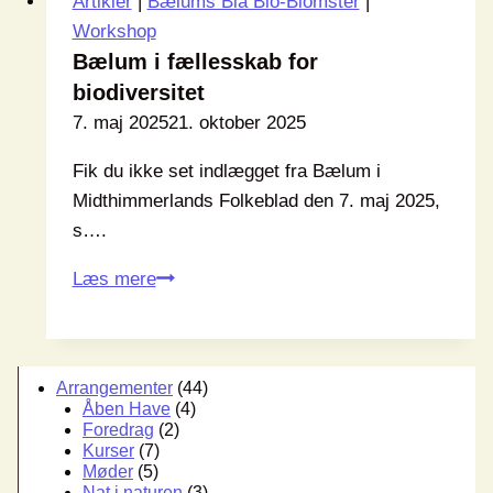
Artikler
|
Bælums Blå Bio-Blomster
|
Workshop
Bælum i fællesskab for
biodiversitet
7. maj 2025
21. oktober 2025
Fik du ikke set indlægget fra Bælum i
Midthimmerlands Folkeblad den 7. maj 2025,
s….
Bælum
Læs mere
i
fællesskab
for
Arrangementer
(44)
biodiversitet
Åben Have
(4)
Foredrag
(2)
Kurser
(7)
Møder
(5)
Nat i naturen
(3)