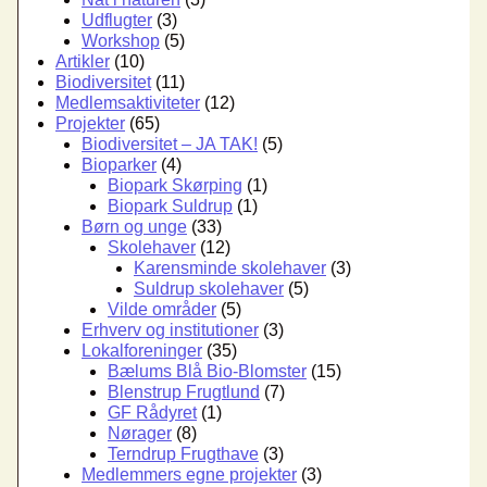
Udflugter
(3)
Workshop
(5)
Artikler
(10)
Biodiversitet
(11)
Medlemsaktiviteter
(12)
Projekter
(65)
Biodiversitet – JA TAK!
(5)
Bioparker
(4)
Biopark Skørping
(1)
Biopark Suldrup
(1)
Børn og unge
(33)
Skolehaver
(12)
Karensminde skolehaver
(3)
Suldrup skolehaver
(5)
Vilde områder
(5)
Erhverv og institutioner
(3)
Lokalforeninger
(35)
Bælums Blå Bio-Blomster
(15)
Blenstrup Frugtlund
(7)
GF Rådyret
(1)
Nørager
(8)
Terndrup Frugthave
(3)
Medlemmers egne projekter
(3)