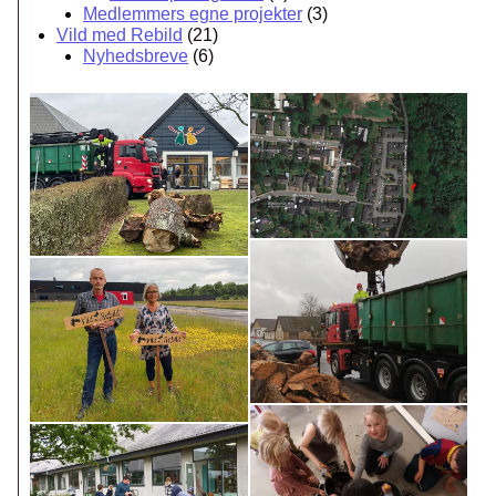
Medlemmers egne projekter
(3)
Vild med Rebild
(21)
Nyhedsbreve
(6)