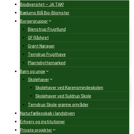
Biodiversitet – JA TAK!
Bælums Blå Bio-Blomster
Borgergrupper
Blenstrup Frugtlund
GF Rådyret
Grønt Nørager
Terndrup Frugthave
Plantebyttemarked
Børn og unge
Skolehaver
Skolehaver ved Karensmindeskolen
Skolehaver ved Suldrup Skole
Terndrup Skole grønne områder
Naturfællesskab i landsbyen
Erhverv og institutioner
Private projekter