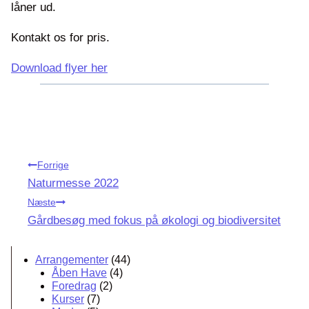
låner ud.
Kontakt os for pris.
Download flyer her
Indlægsnavigation
Forrige
Naturmesse 2022
Næste
Gårdbesøg med fokus på økologi og biodiversitet
Arrangementer
(44)
Åben Have
(4)
Foredrag
(2)
Kurser
(7)