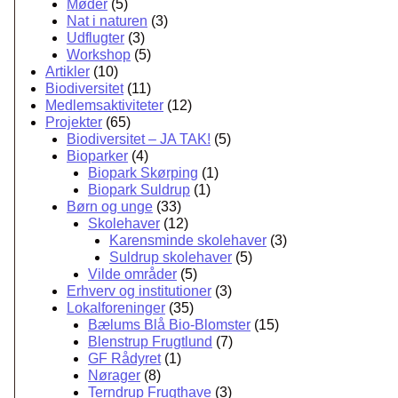
Møder
(5)
Nat i naturen
(3)
Udflugter
(3)
Workshop
(5)
Artikler
(10)
Biodiversitet
(11)
Medlemsaktiviteter
(12)
Projekter
(65)
Biodiversitet – JA TAK!
(5)
Bioparker
(4)
Biopark Skørping
(1)
Biopark Suldrup
(1)
Børn og unge
(33)
Skolehaver
(12)
Karensminde skolehaver
(3)
Suldrup skolehaver
(5)
Vilde områder
(5)
Erhverv og institutioner
(3)
Lokalforeninger
(35)
Bælums Blå Bio-Blomster
(15)
Blenstrup Frugtlund
(7)
GF Rådyret
(1)
Nørager
(8)
Terndrup Frugthave
(3)