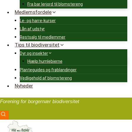
Fra bar lerjord til blomstereng
Medlemsfordele
Le- og harre-kurser
Lån af udstyr
Restsalg til medlemmer
Tips til biodiversitet
Dyr og insekter
Hjælp humlebierne
Planteguides og frøblandinger
Vedligehold af blomstereng
Nyheder
Forening for borgernær biodiversitet