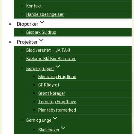
Kontakt
Handelsbetingelser
Bioparker
Biopark Suldrup
Projekter
Biodiversitet – JA TAK!
Bælums Blå Bio-Blomster
Borgergrupper
Blenstrup Frugtlund
GF Rådyret
Grønt Nørager
Terndrup Frugthave
Plantebyttemarked
Børn og unge
Skolehaver