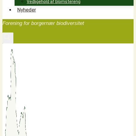
Vedligehold af blomstereng
Nyheder
Forening for borgernær biodiversitet