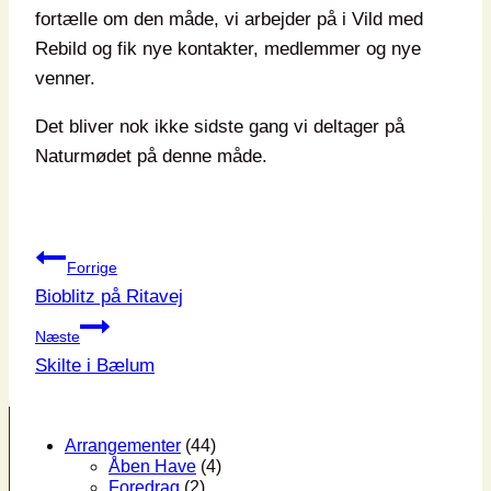
fortælle om den måde, vi arbejder på i Vild med
Rebild og fik nye kontakter, medlemmer og nye
venner.
Det bliver nok ikke sidste gang vi deltager på
Naturmødet på denne måde.
Indlægsnavigation
Forrige
Bioblitz på Ritavej
Næste
Skilte i Bælum
Arrangementer
(44)
Åben Have
(4)
Foredrag
(2)