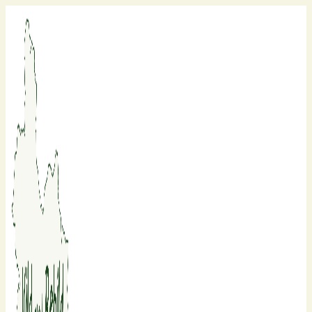
Fortsæt
til
indhold