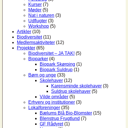
Kurser
(7)
Møder
(5)
Nat i naturen
(3)
Udflugter
(3)
Workshop
(5)
Artikler
(10)
Biodiversitet
(11)
Medlemsaktiviteter
(12)
Projekter
(65)
Biodiversitet – JA TAK!
(5)
Bioparker
(4)
Biopark Skørping
(1)
Biopark Suldrup
(1)
Børn og unge
(33)
Skolehaver
(12)
Karensminde skolehaver
(3)
Suldrup skolehaver
(5)
Vilde områder
(5)
Erhverv og institutioner
(3)
Lokalforeninger
(35)
Bælums Blå Bio-Blomster
(15)
Blenstrup Frugtlund
(7)
GF Rådyret
(1)