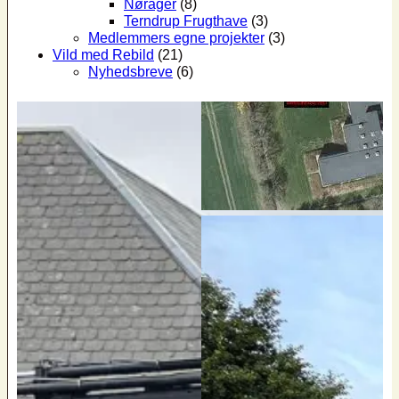
Nørager
(8)
Terndrup Frugthave
(3)
Medlemmers egne projekter
(3)
Vild med Rebild
(21)
Nyhedsbreve
(6)