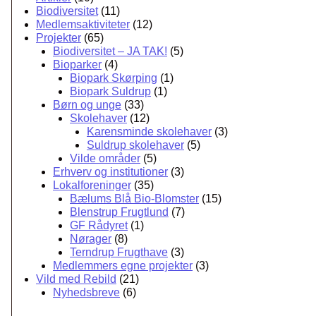
Biodiversitet
(11)
Medlemsaktiviteter
(12)
Projekter
(65)
Biodiversitet – JA TAK!
(5)
Bioparker
(4)
Biopark Skørping
(1)
Biopark Suldrup
(1)
Børn og unge
(33)
Skolehaver
(12)
Karensminde skolehaver
(3)
Suldrup skolehaver
(5)
Vilde områder
(5)
Erhverv og institutioner
(3)
Lokalforeninger
(35)
Bælums Blå Bio-Blomster
(15)
Blenstrup Frugtlund
(7)
GF Rådyret
(1)
Nørager
(8)
Terndrup Frugthave
(3)
Medlemmers egne projekter
(3)
Vild med Rebild
(21)
Nyhedsbreve
(6)