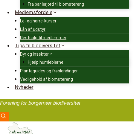
Fra bar lerjord til blomstereng
Medlemsfordele
Le- og harre-kurser
Lån af udstyr
Restsalg til medlemmer
Tips til biodiversitet
Dyr og insekter
Hjælp humlebierne
Planteguides og frøblandinger
Vedligehold af blomstereng
Nyheder
Forening for borgernær biodiversitet