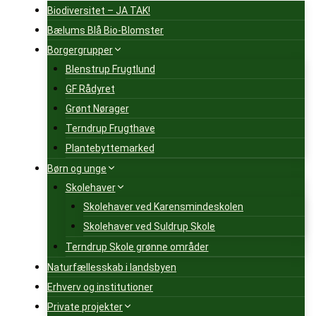
Biodiversitet – JA TAK!
Bælums Blå Bio-Blomster
Borgergrupper
Blenstrup Frugtlund
GF Rådyret
Grønt Nørager
Terndrup Frugthave
Plantebyttemarked
Børn og unge
Skolehaver
Skolehaver ved Karensmindeskolen
Skolehaver ved Suldrup Skole
Terndrup Skole grønne områder
Naturfællesskab i landsbyen
Erhverv og institutioner
Private projekter