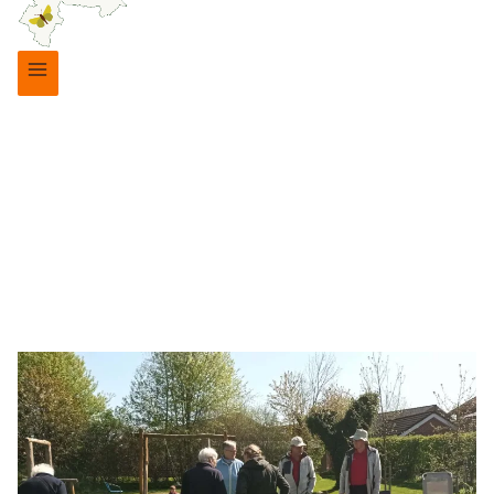
Arrangementer
|
Biodiversitet
|
Lokalforeninger
VILDT PLANTEBYTTE-
MARKED 2022
7. maj 2022
19. oktober 2025