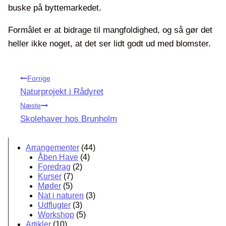
buske på byttemarkedet.
Formålet er at bidrage til mangfoldighed, og så gør det
heller ikke noget, at det ser lidt godt ud med blomster.
Indlægsnavigation
Forrige
Naturprojekt i Rådyret
Næste
Skolehaver hos Brunholm
Arrangementer
(44)
Åben Have
(4)
Foredrag
(2)
Kurser
(7)
Møder
(5)
Nat i naturen
(3)
Udflugter
(3)
Workshop
(5)
Artikler
(10)