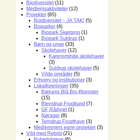
Biodiversitet
(11)
Medlemsaktiviteter
(12)
Projekter
(65)
Biodiversitet – JA TAK!
(5)
Bioparker
(4)
Biopark Skørping
(1)
Biopark Suldrup
(1)
Børn og unge
(33)
Skolehaver
(12)
Karensminde skolehaver
(3)
Suldrup skolehaver
(5)
Vilde områder
(5)
Erhverv og institutioner
(3)
Lokalforeninger
(35)
Bælums Blå Bio-Blomster
(15)
Blenstrup Frugtlund
(7)
GF Rådyret
(1)
Nørager
(8)
Terndrup Frugthave
(3)
Medlemmers egne projekter
(3)
Vild med Rebild
(21)
Nyhedsbreve
(6)