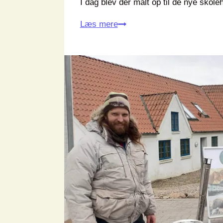
I dag blev der målt op til de nye skol
Skolehaver
Læs mere
Suldrup
2024