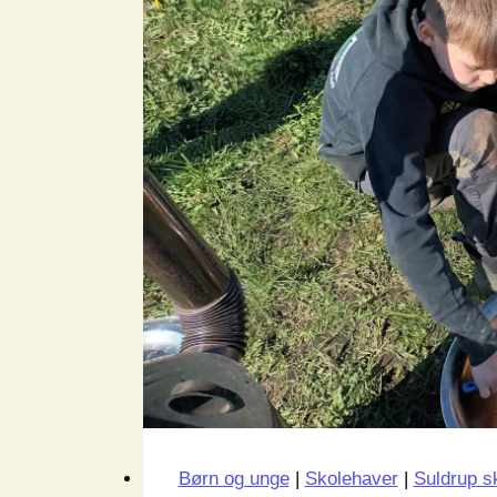
Børn og unge
|
Skolehaver
|
Suldrup s