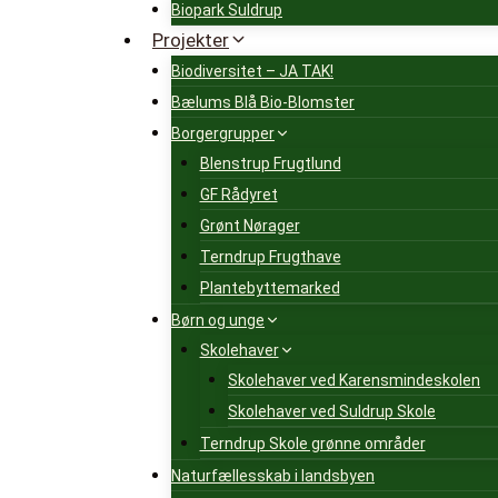
Biopark Suldrup
Projekter
Biodiversitet – JA TAK!
Bælums Blå Bio-Blomster
Borgergrupper
Blenstrup Frugtlund
GF Rådyret
Grønt Nørager
Terndrup Frugthave
Plantebyttemarked
Børn og unge
Skolehaver
Skolehaver ved Karensmindeskolen
Skolehaver ved Suldrup Skole
Terndrup Skole grønne områder
Naturfællesskab i landsbyen