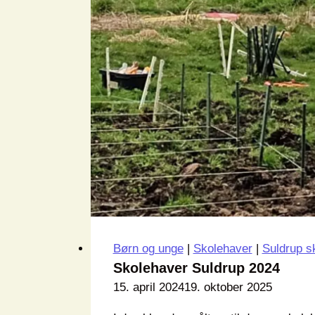
Børn og unge
|
Skolehaver
|
Suldrup s
Skolehaver Suldrup 2024
15. april 2024
19. oktober 2025