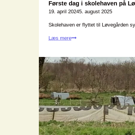
Første dag i skolehaven på L
19. april 2024
5. august 2025
Skolehaven er flyttet til Løvegården s
Første
Læs mere
dag
i
skolehaven
på
Løvegården