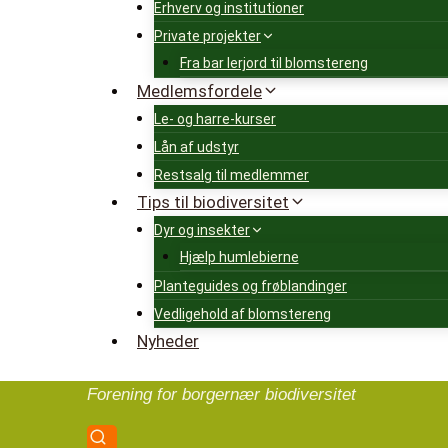
Erhverv og institutioner
Private projekter
Fra bar lerjord til blomstereng
Medlemsfordele
Le- og harre-kurser
Lån af udstyr
Restsalg til medlemmer
Tips til biodiversitet
Dyr og insekter
Hjælp humlebierne
Planteguides og frøblandinger
Vedligehold af blomstereng
Nyheder
Forening for borgernær biodiversitet