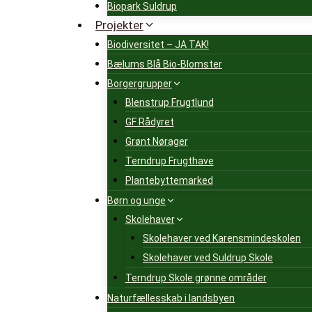
Biopark Suldrup
Projekter
Biodiversitet – JA TAK!
Bælums Blå Bio-Blomster
Borgergrupper
Blenstrup Frugtlund
GF Rådyret
Grønt Nørager
Terndrup Frugthave
Plantebyttemarked
Børn og unge
Skolehaver
Skolehaver ved Karensmindeskolen
Skolehaver ved Suldrup Skole
Terndrup Skole grønne områder
Naturfællesskab i landsbyen