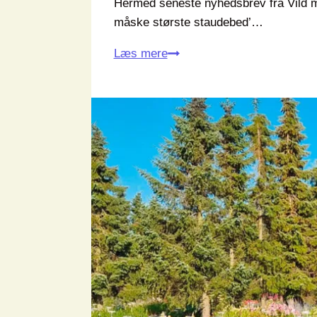
Hermed seneste nyhedsbrev fra Vild m
måske største staudebed’…
Nyhedsbrev
Læs mere
marts
2024