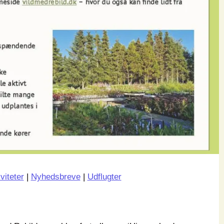
viteter
|
Nyhedsbreve
|
Udflugter