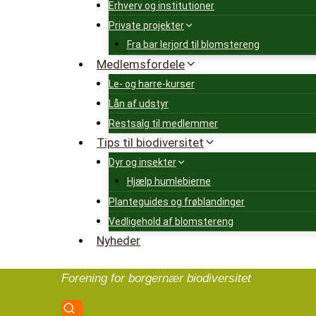
Erhverv og institutioner
Private projekter
Fra bar lerjord til blomstereng
Medlemsfordele
Le- og harre-kurser
Lån af udstyr
Restsalg til medlemmer
Tips til biodiversitet
Dyr og insekter
Hjælp humlebierne
Planteguides og frøblandinger
Vedligehold af blomstereng
Nyheder
Forening for borgernær biodiversitet