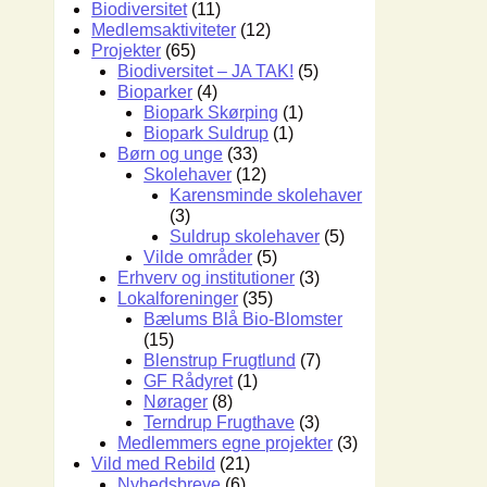
Biodiversitet
(11)
Medlemsaktiviteter
(12)
Projekter
(65)
Biodiversitet – JA TAK!
(5)
Bioparker
(4)
Biopark Skørping
(1)
Biopark Suldrup
(1)
Børn og unge
(33)
Skolehaver
(12)
Karensminde skolehaver
(3)
Suldrup skolehaver
(5)
Vilde områder
(5)
Erhverv og institutioner
(3)
Lokalforeninger
(35)
Bælums Blå Bio-Blomster
(15)
Blenstrup Frugtlund
(7)
GF Rådyret
(1)
Nørager
(8)
Terndrup Frugthave
(3)
Medlemmers egne projekter
(3)
Vild med Rebild
(21)
Nyhedsbreve
(6)