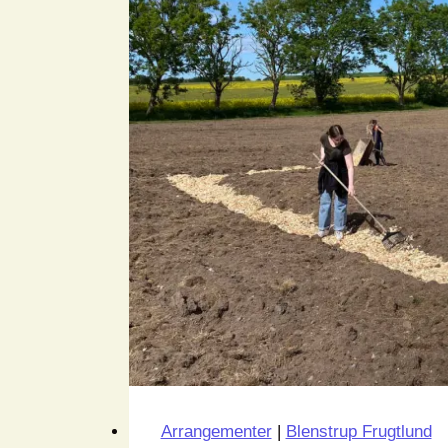
Arrangementer
|
Blenstrup Frugtlund