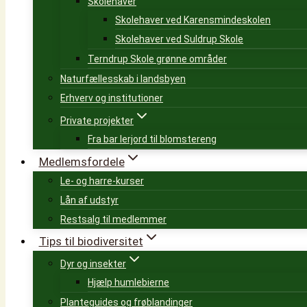
Skolehaver
Skolehaver ved Karensmindeskolen
Skolehaver ved Suldrup Skole
Terndrup Skole grønne områder
Naturfællesskab i landsbyen
Erhverv og institutioner
Private projekter
Fra bar lerjord til blomstereng
Medlemsfordele
Le- og harre-kurser
Lån af udstyr
Restsalg til medlemmer
Tips til biodiversitet
Dyr og insekter
Hjælp humlebierne
Planteguides og frøblandinger