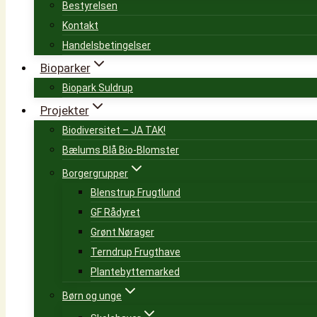
Bestyrelsen
Kontakt
Handelsbetingelser
Bioparker
Biopark Suldrup
Projekter
Biodiversitet – JA TAK!
Bælums Blå Bio-Blomster
Borgergrupper
Blenstrup Frugtlund
GF Rådyret
Grønt Nørager
Terndrup Frugthave
Plantebyttemarked
Børn og unge