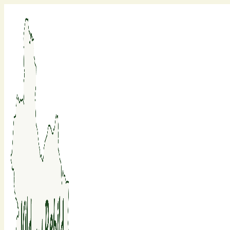
Fortsæt
til
indhold