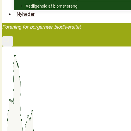
Vedligehold af blomstereng
Nyheder
Forening for borgernær biodiversitet