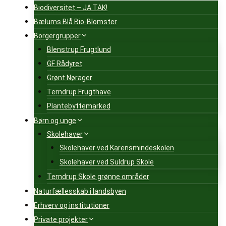
Biodiversitet – JA TAK!
Bælums Blå Bio-Blomster
Borgergrupper
Blenstrup Frugtlund
GF Rådyret
Grønt Nørager
Terndrup Frugthave
Plantebyttemarked
Børn og unge
Skolehaver
Skolehaver ved Karensmindeskolen
Skolehaver ved Suldrup Skole
Terndrup Skole grønne områder
Naturfællesskab i landsbyen
Erhverv og institutioner
Private projekter