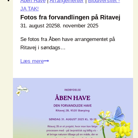
Åben Have
|
Arrangementer
|
Biodiversitet -
JA TAK!
Fotos fra forvandlingen på Ritavej
31. august 2025
8. november 2025
Se fotos fra Åben have arrangementet på
Ritavej i søndags…
Fotos
Læs mere
fra
forvandlingen
på
Ritavej