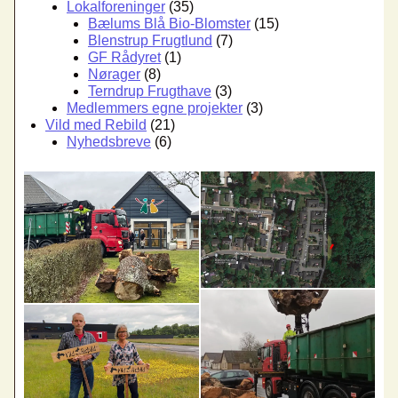
Lokalforeninger
(35)
Bælums Blå Bio-Blomster
(15)
Blenstrup Frugtlund
(7)
GF Rådyret
(1)
Nørager
(8)
Terndrup Frugthave
(3)
Medlemmers egne projekter
(3)
Vild med Rebild
(21)
Nyhedsbreve
(6)