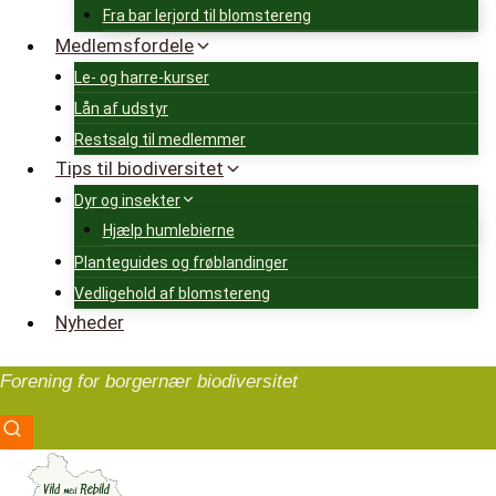
Fra bar lerjord til blomstereng
Medlemsfordele
Le- og harre-kurser
Lån af udstyr
Restsalg til medlemmer
Tips til biodiversitet
Dyr og insekter
Hjælp humlebierne
Planteguides og frøblandinger
Vedligehold af blomstereng
Nyheder
Forening for borgernær biodiversitet