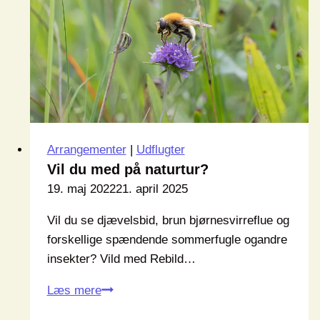
Arrangementer
|
Udflugter
Vil du med på naturtur?
19. maj 2022
21. april 2025
Vil du se djævelsbid, brun bjørnesvirreflue og
forskellige spændende sommerfugle ogandre
insekter? Vild med Rebild…
Vil
Læs mere
du