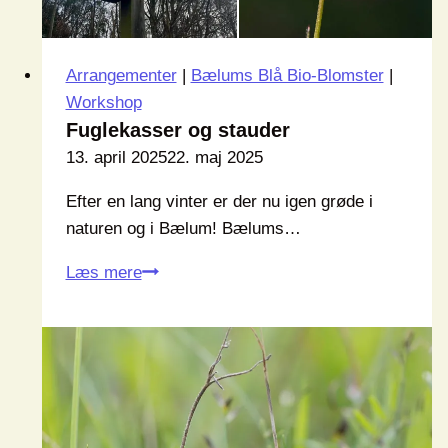
Arrangementer
|
Bælums Blå Bio-Blomster
|
Workshop
Fuglekasser og stauder
13. april 2025
22. maj 2025
Efter en lang vinter er der nu igen grøde i
naturen og i Bælum! Bælums…
Fuglekasser
Læs mere
og
stauder