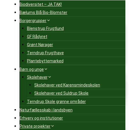
Biodiversitet – JA TAK!
Bælums Blå Bio-Blomster
Borgergrupper
Blenstrup Frugtlund
GF Rådyret
Grønt Nørager
Terndrup Frugthave
Plantebyttemarked
Børn og unge
Skolehaver
Skolehaver ved Karensmindeskolen
Skolehaver ved Suldrup Skole
Terndrup Skole grønne områder
Naturfællesskab i landsbyen
Erhverv og institutioner
Private projekter