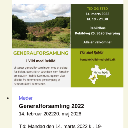
med
på
naturtur?
Møder
Generalforsamling 2022
14. februar 2022
20. maj 2026
Tid: Mandag den 14. marts 2022 kl. 19-