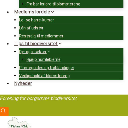
Fra bar lerjord til blomstereng
Medlemsfordele
Le- og harre-kurser
Lån af udstyr
Restsalg til medlemmer
Tips til biodiversitet
Dyr og insekter
Hjælp humlebierne
Planteguides og frøblandinger
Vedligehold af blomstereng
Nyheder
Forening for borgernær biodiversitet