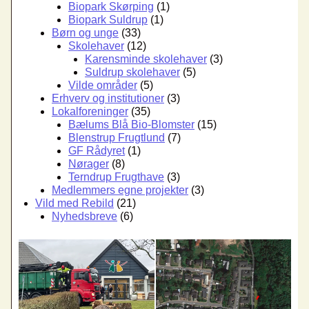
Biopark Skørping
(1)
Biopark Suldrup
(1)
Børn og unge
(33)
Skolehaver
(12)
Karensminde skolehaver
(3)
Suldrup skolehaver
(5)
Vilde områder
(5)
Erhverv og institutioner
(3)
Lokalforeninger
(35)
Bælums Blå Bio-Blomster
(15)
Blenstrup Frugtlund
(7)
GF Rådyret
(1)
Nørager
(8)
Terndrup Frugthave
(3)
Medlemmers egne projekter
(3)
Vild med Rebild
(21)
Nyhedsbreve
(6)