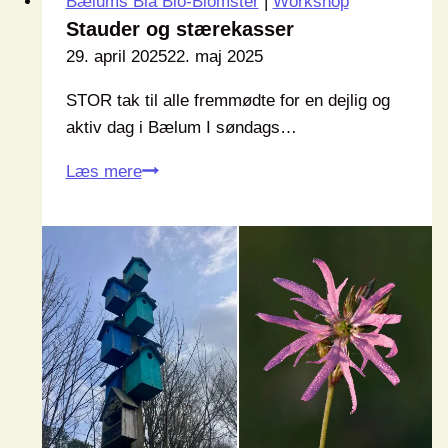
Bælums Blå Bio-Blomster
|
Workshop
Stauder og stærekasser
29. april 2025
22. maj 2025
STOR tak til alle fremmødte for en dejlig og
aktiv dag i Bælum I søndags…
Stauder
Læs mere
og
stærekasser