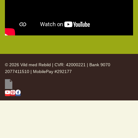
© 2026 Vild med Rebild | CVR: 42000221 | Bank 9070
2077411510 | MobilePay #292177
SKIFT
Vild med Rebild
UNDERMENU
SKIFT
Arkiv
UNDERMENU
Nyhedsbreve